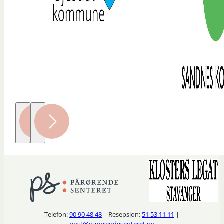
Telefon:
90 90 48 48
| Resepsjon:
51 53 11 11
|
post@parorendesenteret.no