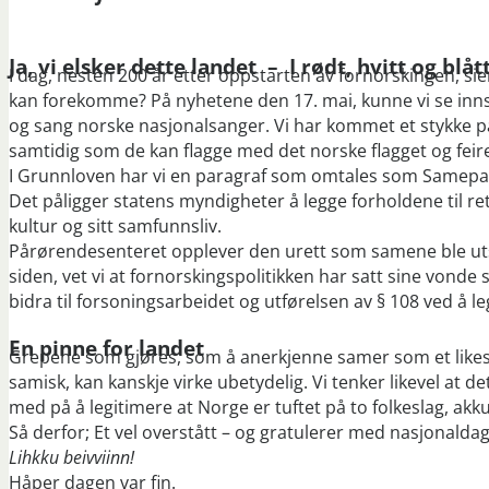
Ja, vi elsker dette landet – I rødt, hvitt og blåt
I dag, nesten 200 år etter oppstarten av fornorskingen, sie
kan forekomme? På nyhetene den 17. mai, kunne vi se innsla
og sang norske nasjonalsanger. Vi har kommet et stykke på
samtidig som de kan flagge med det norske flagget og feire 
I Grunnloven har vi en paragraf som omtales som Samepar
Det påligger statens myndigheter å legge forholdene til rette
kultur og sitt samfunnsliv.
Pårørendesenteret opplever den urett som samene ble utsatt
siden, vet vi at fornorskingspolitikken har satt sine vonde
bidra til forsoningsarbeidet og utførelsen av § 108 ved å le
En pinne for landet
Grepene som gjøres, som å anerkjenne samer som et likestil
samisk, kan kanskje virke ubetydelig. Vi tenker likevel at d
med på å legitimere at Norge er tuftet på to folkeslag, a
Så derfor; Et vel overstått – og gratulerer med nasjonaldage
Lihkku beivviinn!
Håper dagen var fin.