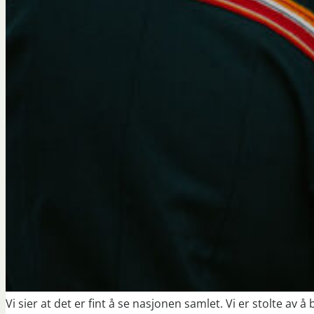
Vi sier at det er fint å se nasjonen samlet. Vi er stolte av å 