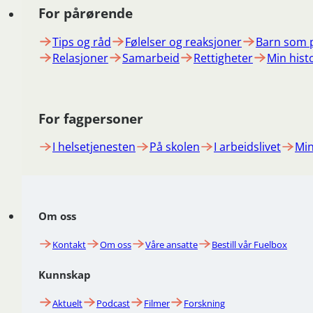
For pårørende
Tips og råd
Følelser og reaksjoner
Barn som 
Relasjoner
Samarbeid
Rettigheter
Min hist
For fagpersoner
I helsetjenesten
På skolen
I arbeidslivet
Min
Om oss
Kontakt
Om oss
Våre ansatte
Bestill vår Fuelbox
Kunnskap
Aktuelt
Podcast
Filmer
Forskning