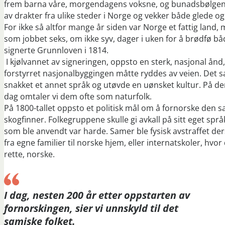
frem barna våre, morgendagens voksne, og bunadsbølgen so
av drakter fra ulike steder i Norge og vekker både glede og
For ikke så altfor mange år siden var Norge et fattig land,
som jobbet seks, om ikke syv, dager i uken for å brødfø både 
signerte Grunnloven i 1814.
I kjølvannet av signeringen, oppsto en sterk, nasjonal ånd
forstyrret nasjonalbyggingen måtte ryddes av veien. Det s
snakket et annet språk og utøvde en uønsket kultur. På de
dag omtaler vi dem ofte som naturfolk.
På 1800-tallet oppsto et politisk mål om å fornorske den
skogfinner. Folkegruppene skulle gi avkall på sitt eget spr
som ble anvendt var harde. Samer ble fysisk avstraffet ders
fra egne familier til norske hjem, eller internatskoler, hvor 
rette, norske.
I dag, nesten 200 år etter oppstarten av
fornorskingen, sier vi unnskyld til det
samiske folket.