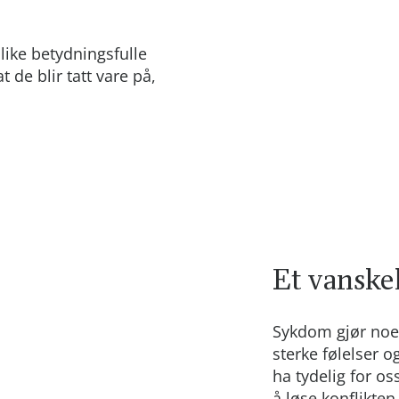
like betydningsfulle
 de blir tatt vare på,
Et vanskel
Sykdom gjør noe 
sterke følelser o
ha tydelig for o
å løse konflikte