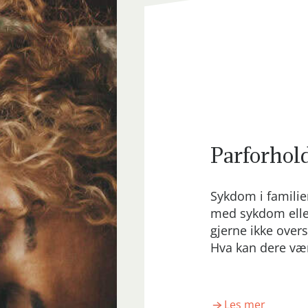
Parforhol
Sykdom i familie
med sykdom eller
gjerne ikke over
Hva kan dere væ
Les mer