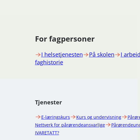
For fagpersoner
I helsetjenesten
På skolen
I arbeid
faghistorie
Tjenester
E-læringskurs
Kurs og undervisning
Pårør
Nettverk for pårørendeansvarlige
Pårørendeund
IVARETATT?