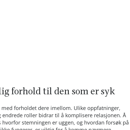
ig forhold til den som er syk
med forholdet dere imellom. Ulike oppfatninger,
g endrede roller bidrar til å komplisere relasjonen. Å
ss hvorfor stemningen er uggen, og hvordan forsøk på
n ikke fungerer, er viktig for å komme nærmere