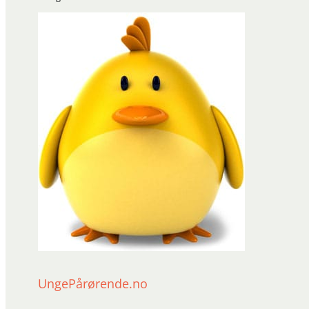
UngePårørende.no