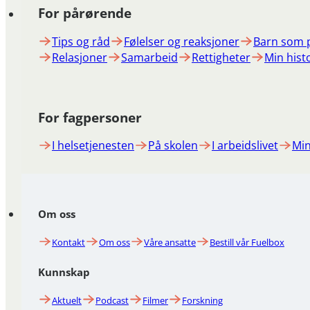
For pårørende
Tips og råd
Følelser og reaksjoner
Barn som 
Relasjoner
Samarbeid
Rettigheter
Min hist
For fagpersoner
I helsetjenesten
På skolen
I arbeidslivet
Min
Om oss
Kontakt
Om oss
Våre ansatte
Bestill vår Fuelbox
Kunnskap
Aktuelt
Podcast
Filmer
Forskning