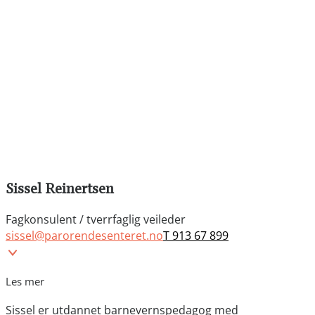
Sissel Reinertsen
Fagkonsulent / tverrfaglig veileder
sissel@parorendesenteret.no
T 913 67 899
Les mer
Sissel er utdannet barnevernspedagog med