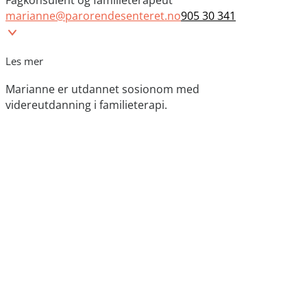
Fagkonsulent og familieterapeut
marianne@parorendesenteret.no
905 30 341
Les mer
Marianne er utdannet sosionom med
videreutdanning i familieterapi.