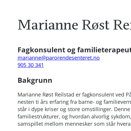
Marianne Røst Rei
Fagkonsulent og familieterapeu
marianne@parorendesenteret.no
905 30 341
Bakgrunn
Marianne Røst Reilstad er fagkonsulent ved P
nesten ti års erfaring fra barne- og familieve
står i dype kriser og store omstillinger. Denn
familiestrukturer, og hvordan alvorlig sykdom,
samspillet mellom mennesker som står hvera