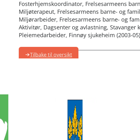
Fosterhjemskoordinator, Frelsesarmeens barne
Miljøterapeut, Frelsesarmeens barne- og fami
Miljørarbeider, Frelsesarmeens barne- og fam
Aktivitør, Dagsenter og avlastning, Stavange
Pleiemedarbeider, Finnøy sjukeheim (2003-05
Tilbake til oversikt