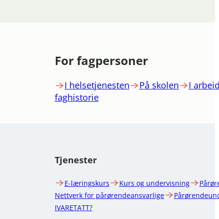
For fagpersoner
I helsetjenesten
På skolen
I arbeid
faghistorie
Tjenester
E-læringskurs
Kurs og undervisning
Pårør
Nettverk for pårørendeansvarlige
Pårørendeund
IVARETATT?