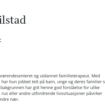
lstad
t
årørendesenteret og utdannet familieterapeut. Med
rn har hun jobbet tett på barn, unge og deres familier
e bakgrunnen har gitt henne god forståelse for ulike
 rus eller andre utfordrende livssituasjoner påvirker
ndre nær.