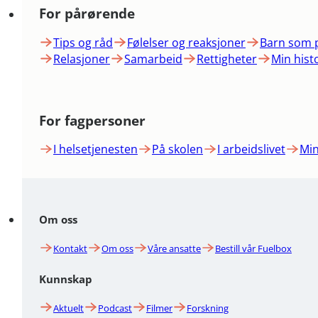
For pårørende
Tips og råd
Følelser og reaksjoner
Barn som 
Relasjoner
Samarbeid
Rettigheter
Min hist
For fagpersoner
I helsetjenesten
På skolen
I arbeidslivet
Min
Om oss
Kontakt
Om oss
Våre ansatte
Bestill vår Fuelbox
Kunnskap
Aktuelt
Podcast
Filmer
Forskning