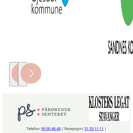
Telefon:
90 90 48 48
| Resepsjon:
51 53 11 11
|