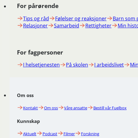
For pårørende
Tips og råd
Følelser og reaksjoner
Barn som 
Relasjoner
Samarbeid
Rettigheter
Min hist
For fagpersoner
I helsetjenesten
På skolen
I arbeidslivet
Min
Om oss
Kontakt
Om oss
Våre ansatte
Bestill vår Fuelbox
Kunnskap
Aktuelt
Podcast
Filmer
Forskning