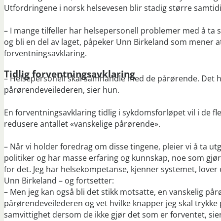
Utfordringene i norsk helsevesen blir stadig større samtid
– I mange tilfeller har helsepersonell problemer med å ta s
og bli en del av laget, påpeker Unn Birkeland som mener at
forventningsavklaring.
Tidlig forventningsavklaring
– Helsepersonell skal samhandle med de pårørende. Det h
pårørendeveilederen, sier hun.
En forventningsavklaring tidlig i sykdomsforløpet vil i de f
redusere antallet «vanskelige pårørende».
– Når vi holder foredrag om disse tingene, pleier vi å ta ut
politiker og har masse erfaring og kunnskap, noe som gjør
for det. Jeg har helsekompetanse, kjenner systemet, lover 
Unn Birkeland – og fortsetter:
– Men jeg kan også bli det stikk motsatte, en vanskelig p
pårørendeveilederen og vet hvilke knapper jeg skal trykke på 
samvittighet dersom de ikke gjør det som er forventet, sie