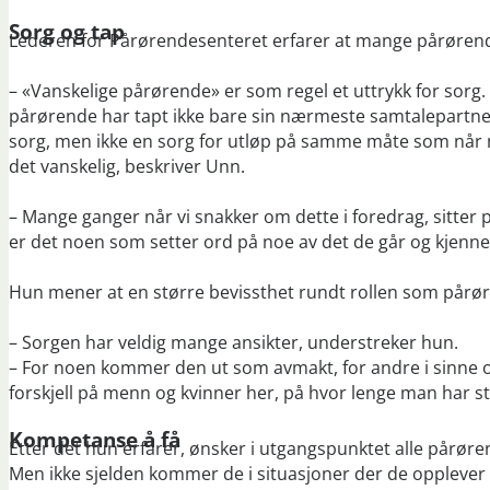
Sorg og tap
Lederen for Pårørendesenteret erfarer at mange pårørend
– «Vanskelige pårørende» er som regel et uttrykk for sorg.
pårørende har tapt ikke bare sin nærmeste samtalepartner
sorg, men ikke en sorg for utløp på samme måte som når n
det vanskelig, beskriver Unn.
– Mange ganger når vi snakker om dette i foredrag, sitter
er det noen som setter ord på noe av det de går og kjenner
Hun mener at en større bevissthet rundt rollen som pårøren
– Sorgen har veldig mange ansikter, understreker hun.
– For noen kommer den ut som avmakt, for andre i sinne og 
forskjell på menn og kvinner her, på hvor lenge man har st
Kompetanse å få
Etter det hun erfarer, ønsker i utgangspunktet alle pårør
Men ikke sjelden kommer de i situasjoner der de opplever