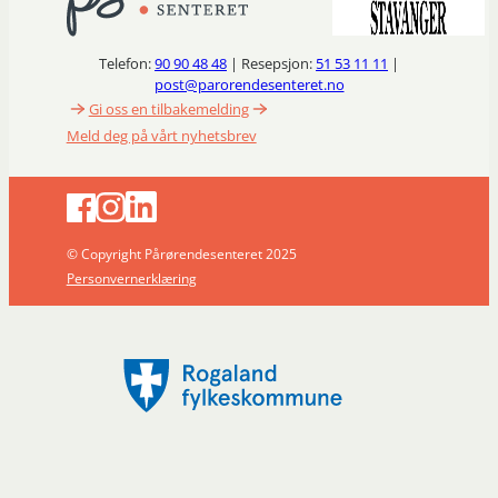
Telefon:
90 90 48 48
| Resepsjon:
51 53 11 11
|
post@parorendesenteret.no
Gi oss en tilbakemelding
Meld deg på vårt nyhetsbrev
© Copyright Pårørendesenteret 2025
Personvernerklæring