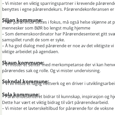
– Vi mister en viktig sparringspartner i krevende pårøren
benyttes i egne pårørendekurs. Pårørendekonferansen er e
Siljan kommune:
– Når pårørende settes i fokus, må også helse skjønne at 
mennesker som BØR bo lengst mulig hjemme
– Som demenskoordinator har Pårørendesenteret gitt svært
samspillet rundt de som er syke.
– Å ha god dialog med pårørende er noe av det viktigste vi 
viktige arbeidet på agendaen.
Skaun kommune:
– Vi mister et senter med merkompetanse der vi kan henvend
pårørendes sak og rolle. Og vi mister undervisning.
Sokndal kommune:
– Vi vil miste et faglig nettverk og en driver i utviklingsar
Sola kommune:
– Pårørendesenteret bidrar til kunnskap, inspirasjon og hj
Dette har vært et viktig bidrag til vårt pårørendearbeid.
– Vi mister et lavterskeltilbud for pårørende for de voksn