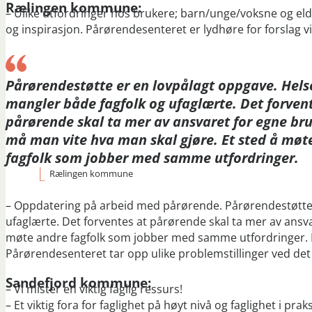
Rælingen kommune:
– Ulike utfordringer hos brukere; barn/unge/voksne og eld
og inspirasjon. Pårørendesenteret er lydhøre for forslag 
Pårørendestøtte er en lovpålagt oppgave. Hels
mangler både fagfolk og ufaglærte. Det forven
pårørende skal ta mer av ansvaret for egne br
må man vite hva man skal gjøre. Et sted å møt
fagfolk som jobber med samme utfordringer.
Rælingen kommune
– Oppdatering på arbeid med pårørende. Pårørendestøtte 
ufaglærte. Det forventes at pårørende skal ta mer av ansv
møte andre fagfolk som jobber med samme utfordringer. 
Pårørendesenteret tar opp ulike problemstillinger ved de
Sandefjord kommune:
– Vi mister en viktig faglig ressurs!
– Et viktig fora for faglighet på høyt nivå og faglighet i praks