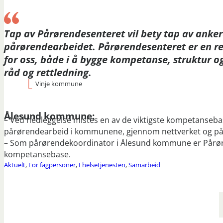
Tap av Pårørendesenteret vil bety tap av anker
pårørendearbeidet. Pårørendesenteret er en r
for oss, både i å bygge kompetanse, struktur o
råd og rettledning.
Vinje kommune
Ålesund kommune:
– Ved nedleggelse mistes en av de viktigste kompetanseba
pårørendearbeid i kommunene, gjennom nettverket og p
– Som pårørendekoordinator i Ålesund kommune er Pårørend
kompetansebase.
Aktuelt
,
For fagpersoner
,
I helsetjenesten
,
Samarbeid