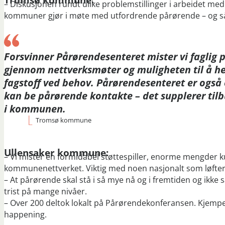
– Diskusjonen rundt ulike problemstillinger i arbeidet m
kommuner gjør i møte med utfordrende pårørende – og så i
Forsvinner Pårørendesenteret mister vi faglig p
gjennom nettverksmøter og muligheten til å h
fagstoff ved behov. Pårørendesenteret er også e
kan be pårørende kontakte – det supplerer tilb
i kommunen.
Tromsø kommune
Ullensaker kommune:
– Vi mister en formidabel støttespiller, enorme mengder kunn
kommunenettverket. Viktig med noen nasjonalt som løfter
– At pårørende skal stå i så mye nå og i fremtiden og ikk
trist på mange nivåer.
– Over 200 deltok lokalt på Pårørendekonferansen. Kjempego
happening.