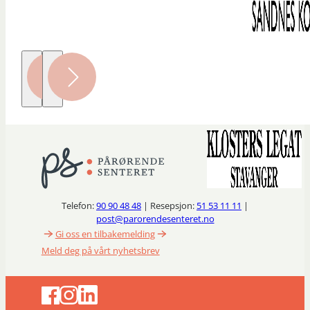
Telefon:
90 90 48 48
| Resepsjon:
51 53 11 11
|
post@parorendesenteret.no
Gi oss en tilbakemelding
Meld deg på vårt nyhetsbrev