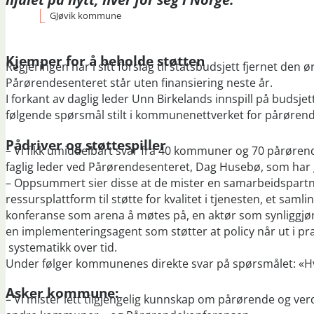
GJøvik kommune
Kjemper for å beholde støtten
Regjeringen har i sitt forslag til statsbudsjett fjernet den
Pårørendesenteret står uten finansiering neste år.
I forkant av daglig leder Unn Birkelands innspill på buds
følgende spørsmål stilt i kommunenettverket for pårøren
Pådriver og støttespiller
– Vi fikk umiddelbart svar fra 40 kommuner og 70 pårørende
faglig leder ved Pårørendesenteret, Dag Husebø, som har 
– Oppsummert sier disse at de mister en samarbeidspartne
ressursplattform til støtte for kvalitet i tjenesten, et s
konferanse som arena å møtes på, en aktør som synliggj
en implementeringsagent som støtter at policy når ut i pra
systematikk over tid.
Under følger kommunenes direkte svar på spørsmålet: «H
Asker kommune:
– Vi mister lett tilgjengelig kunnskap om pårørende og ver