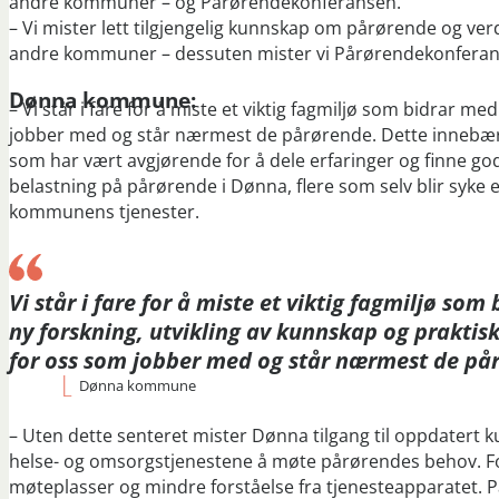
andre kommuner – og Pårørendekonferansen.
– Vi mister lett tilgjengelig kunnskap om pårørende og ver
andre kommuner – dessuten mister vi Pårørendekonferan
Dønna kommune:
– Vi står i fare for å miste et viktig fagmiljø som bidrar m
jobber med og står nærmest de pårørende. Dette innebær
som har vært avgjørende for å dele erfaringer og finne god
belastning på pårørende i Dønna, flere som selv blir syke 
kommunens tjenester.
Vi står i fare for å miste et viktig fagmiljø som
ny forskning, utvikling av kunnskap og praktis
for oss som jobber med og står nærmest de på
Dønna kommune
– Uten dette senteret mister Dønna tilgang til oppdatert 
helse- og omsorgstjenestene å møte pårørendes behov. For
møteplasser og mindre forståelse fra tjenesteapparatet. 