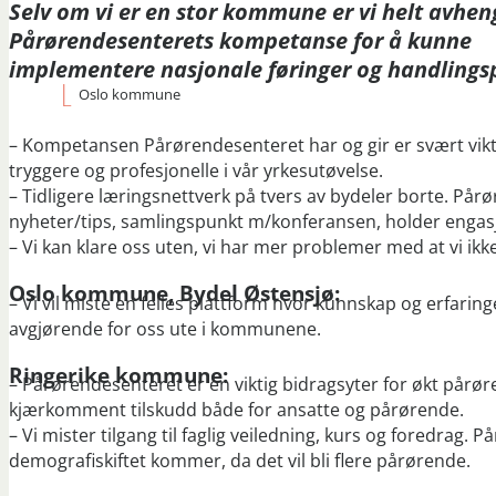
Selv om vi er en stor kommune er vi helt avhen
Pårørendesenterets kompetanse for å kunne
implementere nasjonale føringer og handlings
Oslo kommune
– Kompetansen Pårørendesenteret har og gir er svært vikt
tryggere og profesjonelle i vår yrkesutøvelse.
– Tidligere læringsnettverk på tvers av bydeler borte. Pårø
nyheter/tips, samlingspunkt m/konferansen, holder enga
– Vi kan klare oss uten, vi har mer problemer med at vi ikke
Oslo kommune, Bydel Østensjø:
– Vi vil miste en felles plattform hvor kunnskap og erfaring
avgjørende for oss ute i kommunene.
Ringerike kommune:
– Pårørendesenteret er en viktig bidragsyter for økt pår
kjærkomment tilskudd både for ansatte og pårørende.
– Vi mister tilgang til faglig veiledning, kurs og foredrag.
demografiskiftet kommer, da det vil bli flere pårørende.