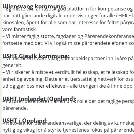
Ullensvang kommune:
– Eg miste ein fantastisk god plattform for kompetanse og
har hatt glimrande digitale undervisninger for alle i HEIL
kinosalen, åpent for alle som har interesse for feltet pårø
vore fantastisk.
– Vi mister faglig støtte, fagdager og Pårørendekonferan
fortsette med det. Vi vil også miste pårørendetelefonen so
USHT Gjøvik kommune:
– Vi mister en svært viktig samarbeidspartner inn i våre p
generelt.
– Vi risikerer å miste et verdifullt fellesskap, et fellesska
enhet og avdeling. Dette er et uerstattelig nettverk for o
tid og gjør oss mer effektive – alle trenger ikke å finne opp 
USHT Innlandet (Oppland):
– Pårørendesenteret har en unik rolle der det faglige persp
pårørende.
USHT i Oppland:
– Nettverk for pårørendeansvarlige, der deling av kunnsk
nyttig og viktig for å styrke tjenestenes fokus på pårørende