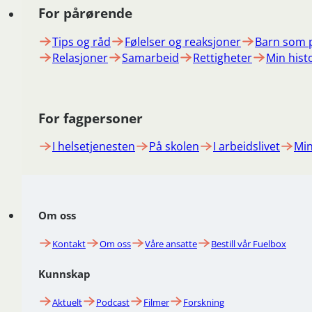
For pårørende
Tips og råd
Følelser og reaksjoner
Barn som 
Relasjoner
Samarbeid
Rettigheter
Min hist
For fagpersoner
I helsetjenesten
På skolen
I arbeidslivet
Min
Om oss
Kontakt
Om oss
Våre ansatte
Bestill vår Fuelbox
Kunnskap
Aktuelt
Podcast
Filmer
Forskning