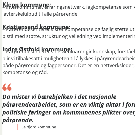
Klepp kommune:
– Interkommunalt erfaringsnettverk, fagkompetanse som v
lavterskeltilbud til alle pårørende.
Kristiansand kommune:
– Pårørendesenteret sikrer kompetanse og faglig støtte u
bistå med støtte, struktur og veiledning ved implementeri
Indre Østfold kommune:
– Pårørendesenteret sine webinarer gir kunnskap, forståelse
blir vi tilbakesatt i muligheten til å lykkes i pårørendea
både pårørende og fagpersoner. Det er en nettverksleder,
kompetanse og råd.
Da mister vi bærebjelken i det nasjonale
pårørendearbeidet, som er en viktig aktør i forh
politiske føringer om kommunenes plikter over
pårørende.
Leirfjord kommune