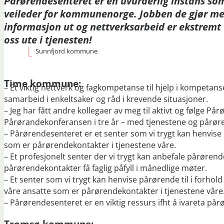
Pårørendesenteret er en uvurderlig instans som
veileder for kommunenorge. Jobben de gjør m
informasjon ut og nettverksarbeid er ekstremt v
oss ute i tjenesten!
Sunnfjord kommune
Time kommune:
– Et viktig nettverk og fagkompetanse til hjelp i kompeta
samarbeid i enkeltsaker og råd i krevende situasjoner.
– Jeg har fått andre kollegaer av meg til aktivt og følge 
Pårørandekonferansen i tre år – med tjenestene og pår
– Pårørendesenteret er et senter som vi trygt kan henvise på
som er pårørendekontakter i tjenestene våre.
– Et profesjonelt senter der vi trygt kan anbefale pårøren
pårørendekontakter få faglig påfyll i månedlige møter.
– Et senter som vi trygt kan henvise pårørende til i forhold t
våre ansatte som er pårørendekontakter i tjenestene våre
– Pårørendesenteret er en viktig ressurs ifht å ivareta på
Tromsø kommune: