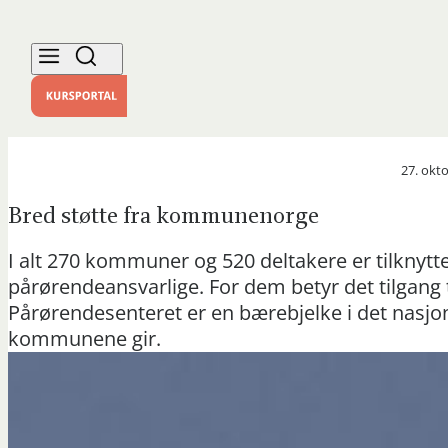
27. okt
Bred støtte fra kommunenorge
I alt 270 kommuner og 520 deltakere er tilkny
pårørendeansvarlige. For dem betyr det tilgang t
Pårørendesenteret er en bærebjelke i det nasjo
kommunene gir.