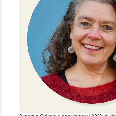
Ragnhild Gulestø gjennomførte i 2023 en d