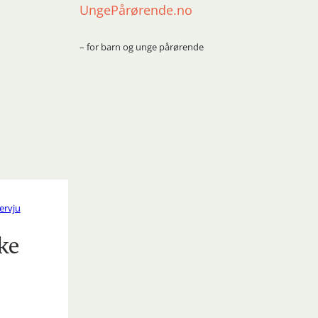
UngePårørende.no
– for barn og unge pårørende
ervju
ke