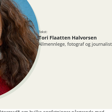
Tekst:
​Tori Flaatten Halvorsen
Allmennlege, fotograf og journalist
oktorgrad* om hvilke oppfatninger pårørende med