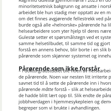
minoritetsetnisk bakgrunn og ansatte i nors
arbeidet ble hun stadig mer opptatt av en ma
om det finnes avgjørende fellestrekk ved på
burde også alle «helnorske» pårørende ha li
helsearbeidere som yter hjelp til deres nære
Gulestø setter et spørsmålstegn ved et system
samme helsetilbudet, til samme tid og gjort 
forstå en annens behov, blir borte i en slik
pårørende som skjønner systemet og inneh
Pårørende som ikke forstår
– I doktorgradstudiet ble noen av helsearbei
de pårørende. Noen var nesten litt irritert
savnet tid til å sette de pårørende inn i hv
pårørende
måtte
forstå – slik at helsearbei
de hadde blitt lært opp til. Slik endte de 
jobbhverdagen i hjemmesykepleien og deme
begreper som vi brukte i avhandlingen.