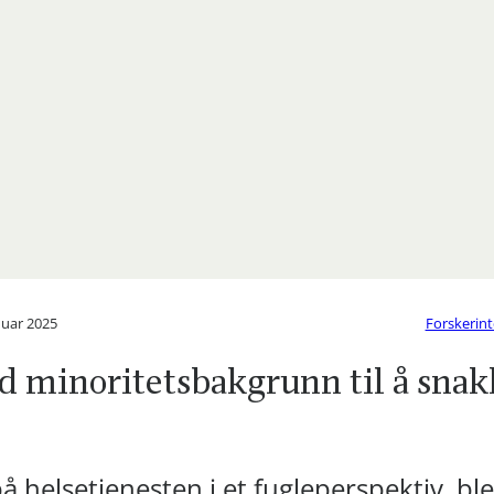
nuar 2025
Forskerint
d minoritetsbakgrunn til å snak
 helsetjenesten i et fugleperspektiv, ble