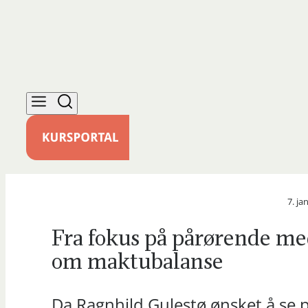
7. ja
Fra fokus på pårørende me
om maktubalanse
Da Ragnhild Gulestø ønsket å se på