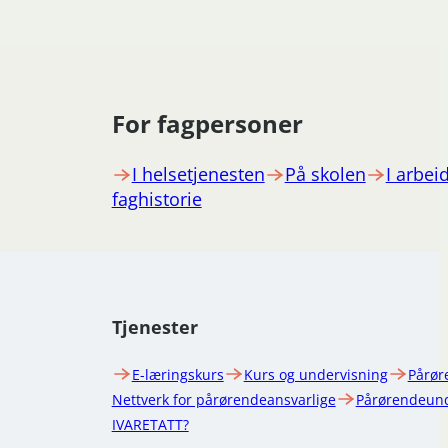
For fagpersoner
I helsetjenesten
På skolen
I arbeid
faghistorie
Tjenester
E-læringskurs
Kurs og undervisning
Pårør
Nettverk for pårørendeansvarlige
Pårørendeund
IVARETATT?