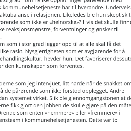
k kommunehelsetjeneste har til hverandre. Underveis
ktubalanse i relasjonen. Likeledes ble hun skeptisk ti
rørende som ikke er «helnorske»? Hvis det skulle finn
ke reaksjonsmønstre, forventninger og ønsker til
.
 som i stor grad legger opp til at alle skal få det
like raskt. Nysgjerrigheten som er avgjørende for å
 behandlingskultur, hevder hun. Det favoriserer dessut
ar den kunnskapen som forventes.
derne som jeg intervjuet, litt harde når de snakket o
e på de pårørende som ikke forstod opplegget. Andre
ordan systemet virket. Slik ble gjennomgangstonen at d
derne fikk gjort den jobben de skulle gjøre på den måt
pårørende som enten «hemmere» eller «fremmere» i
nsteam i kommunehelsetjenesten. Dette var to