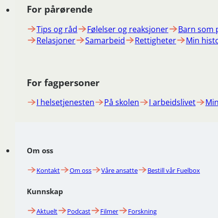
For pårørende
Tips og råd
Følelser og reaksjoner
Barn som 
Relasjoner
Samarbeid
Rettigheter
Min hist
For fagpersoner
I helsetjenesten
På skolen
I arbeidslivet
Min
Om oss
Kontakt
Om oss
Våre ansatte
Bestill vår Fuelbox
Kunnskap
Aktuelt
Podcast
Filmer
Forskning