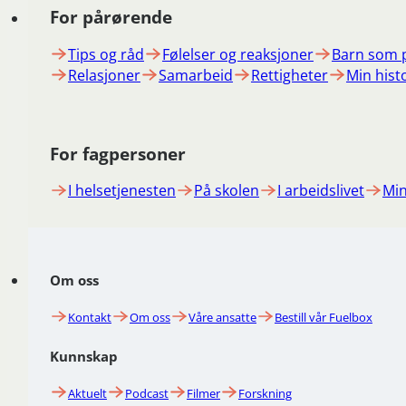
For pårørende
Tips og råd
Følelser og reaksjoner
Barn som 
Relasjoner
Samarbeid
Rettigheter
Min hist
For fagpersoner
I helsetjenesten
På skolen
I arbeidslivet
Min
Om oss
Kontakt
Om oss
Våre ansatte
Bestill vår Fuelbox
Kunnskap
Aktuelt
Podcast
Filmer
Forskning