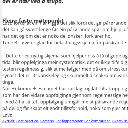
dei er nær ved å stupa.
Fleire faste møtepunkt
Løvø fortel at ein har rigga det slik fordi det gir pårørand
det kan gå svært lenge før ein pårørande spør om hjelp, 
har det og om det er noko dei ønsker, forklarer ho.
Tone B. Løvø er glad for belastningsskjema for pårørande.
– Dette er eit nyttig skjema som hjelper oss å få til gode 
tida, blir oppfølginga meir systematisk, det er ikkje tilfeld
testen regelmessig, slik at me følgjer med på om stresskur
synast det er litt vanskeleg og skummelt å snakka om vanskel
tinga.
Når Hukommelsesteamet har kartlagt og fått tiltak opp og
som har den vidare oppfølginga gjennom regelmessige h
– Ved å ha så tett oppfølging unngår me at pårørande ikkje
på dei og får skapt eit godt tillitsforhold, noko som gjer a
Løvø.
Aktuelt
,
Best practice
,
Demens
,
For fagpersoner
,
For kommuner
,
Likestillin