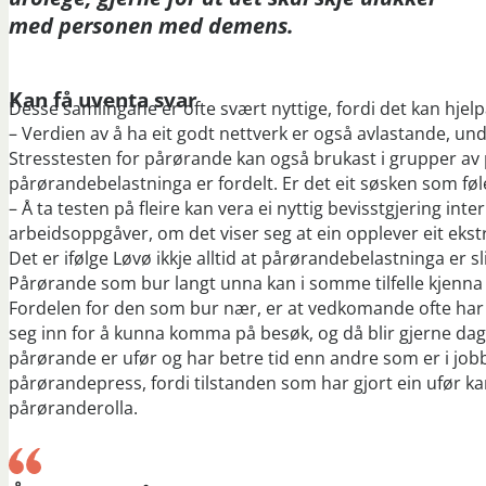
med personen med demens.
Kan få uventa svar
Desse samlingane er ofte svært nyttige, fordi det kan hjelpa
– Verdien av å ha eit godt nettverk er også avlastande, un
Stresstesten for pårørande kan også brukast i grupper av p
pårørandebelastninga er fordelt. Er det eit søsken som føler
– Å ta testen på fleire kan vera ei nyttig bevisstgjering int
arbeidsoppgåver, om det viser seg at ein opplever eit ekstr
Det er ifølge Løvø ikkje alltid at pårørandebelastninga er sli
Pårørande som bur langt unna kan i somme tilfelle kjenn
Fordelen for den som bur nær, er at vedkomande ofte har 
seg inn for å kunna komma på besøk, og då blir gjerne da
pårørande er ufør og har betre tid enn andre som er i jobb,
pårørandepress, fordi tilstanden som har gjort ein ufør kan 
pårøranderolla.