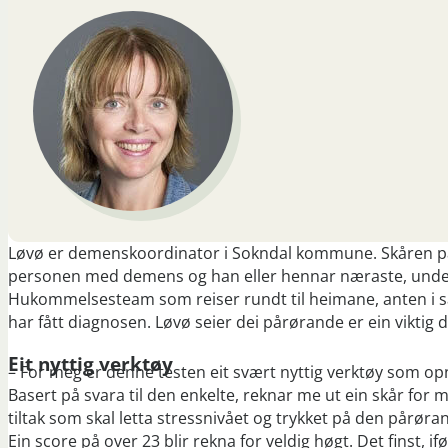
Løvø er demenskoordinator i Sokndal kommune. Skåren på be
personen med demens og han eller hennar næraste, under
Hukommelsesteam som reiser rundt til heimane, anten i s
har fått diagnosen. Løvø seier dei pårørande er ein viktig d
Eit nyttig verktøy
– For meg er denne testen eit svært nyttig verktøy som op
Basert på svara til den enkelte, reknar me ut ein skår for 
tiltak som skal letta stressnivået og trykket på den pårø
Ein score på over 23 blir rekna for veldig høgt. Det finst, i