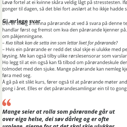
Løvø fortel at ei kvinne skåra veldig lågt på stresstesten. If
gonger til dagen, så det blei fort avslørt at ho ikkje hadd
Gi ærlege svar
Det er viktig å minna pårørande at ved å svara på denne t
handlar først og fremst om kva den pårørande kjenner på. S
om påkjenningane.
​– Kva tiltak kan de setta inn som lettar livet for pårørande?
– Hvis ein pårørande er redd det skal skje ei ulukke med 
løysing. Me kan også tilby ulike rørslesensorar som varslar
Ho legg til at ein også kan få tilbod om pårørandeskule 
tolmodet med den sjuke. Mange pårørande kan nemleg kjen
føra med seg.
Å gå på eit slikt kurs, fører også til at pårørande møter an
gong i året. Elles er det pårørandesamlingar ein til to gon
Mange seier at rolla som pårørande går ut
over eiga helse, dei søv dårleg og er ofte
urolege, gjerne for at det skal skje ulukker