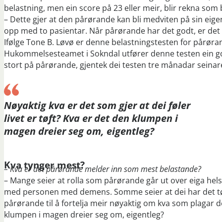
belastning, men ein score på 23 eller meir, blir rekna som b
– Dette gjer at den pårørande kan bli medviten på sin eigen s
opp med to pasientar. Når pårørande har det godt, er det så
Ifølge Tone B. Løvø er denne belastningstesten for pårøra
Hukommelsesteamet i Sokndal utfører denne testen ein gong 
stort på pårørande, gjentek dei testen tre månadar seinare f
Nøyaktig kva er det som gjer at dei føler
livet er tøft? Kva er det den klumpen i
magen dreier seg om, eigentleg?
Kva tynger mest?
– Kva er det pårørande melder inn som mest belastande?
– Mange seier at rolla som pårørande går ut over eiga helse,
med personen med demens. Somme seier at dei har det tøft
pårørande til å fortelja meir nøyaktig om kva som plagar dei
klumpen i magen dreier seg om, eigentleg?