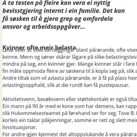
Å ta testen på fleire kan vera ei nyttig
bevisstgjering internt i ein familie. Det kan
få søsken til å gjera grep og omfordela
ansvar og arbeidsoppgåver…
Kvinner ofte meir belasta
Løvø seier at slike kartleggingar blant pårørande, ofte vise
kvinne. Menn og søner skårar lågare på slike belastingstestar,
mindre på seg, enn kvinner gjer. Mange kvinner står i fare fo
fin måte oppmoda fleire av søskena til å kopla seg på, slik a
Andre tiltak som vil avlasta pårørande, er å få på plass he
avlastingsopphald, slik at dei rundt kan få pustepausar.
Aktivitetsvenn, besøksvenn eller støttekontakt er også til
Ein mann på 90 år med ei kone som har demens, kan rapporte
slik Hukommelsesteamet på førehand ser for seg. Tove B.
korleis ein taklar påkjenningar, somme er rett og slett mei
livssituasjonar.
For andre igjen kjennest det altoppslukande å vera pårør