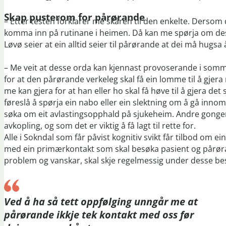
Skap pusterom for pårørande
– Etter testen forklarer me skåren til den enkelte. Dersom
komma inn på rutinane i heimen. Då kan me spørja om de
Løvø seier at ein alltid seier til pårørande at dei må hugsa å
– Me veit at desse orda kan kjennast provoserande i somme
for at den pårørande verkeleg skal få ein lomme til å gjer
me kan gjera for at han eller ho skal få høve til å gjera 
føreslå å spørja ein nabo eller ein slektning om å gå in
søka om eit avlastingsopphald på sjukeheim. Andre gonger 
avkopling, og som det er viktig å få lagt til rette for.
Alle i Sokndal som får påvist kognitiv svikt får tilbod om
med ein primærkontakt som skal besøka pasient og pårørand
problem og vanskar, skal skje regelmessig under desse be
Ved å ha så tett oppfølging unngår me at
pårørande ikkje tek kontakt med oss før