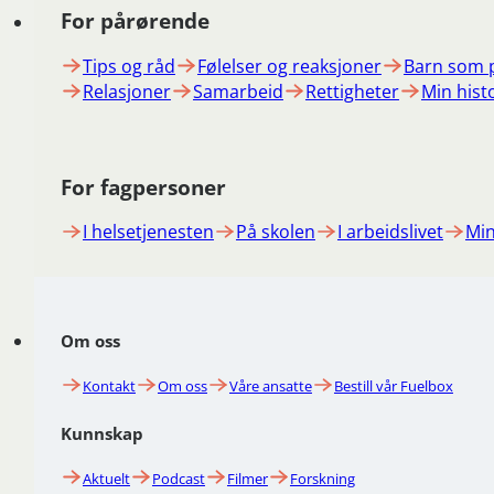
For pårørende
Tips og råd
Følelser og reaksjoner
Barn som 
Relasjoner
Samarbeid
Rettigheter
Min hist
For fagpersoner
I helsetjenesten
På skolen
I arbeidslivet
Min
Om oss
Kontakt
Om oss
Våre ansatte
Bestill vår Fuelbox
Kunnskap
Aktuelt
Podcast
Filmer
Forskning