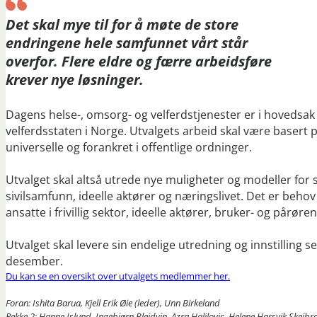
Det skal mye til for å møte de store
endringene hele samfunnet vårt står
overfor. Flere eldre og færre arbeidsføre
krever nye løsninger.
Dagens helse-, omsorg- og velferdstjenester er i hovedsak 
velferdsstaten i Norge. Utvalgets arbeid skal være basert 
universelle og forankret i offentlige ordninger.
Utvalget skal altså utrede nye muligheter og modeller f
sivilsamfunn, ideelle aktører og næringslivet. Det er beh
ansatte i frivillig sektor, ideelle aktører, bruker- og pårø
Utvalget skal levere sin endelige utredning og innstilling 
desember.
Du kan se en oversikt over utvalgets medlemmer her.
Foran: Ishita Barua, Kjell Erik Øie (leder), Unn Birkeland
Rekke 2: Hanne Islund, Ingebjørn Bleidvin, Azra Halilovic, Helene Harsvik Skeibr