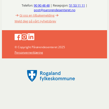
Telefon:
90 90 48 48
| Resepsjon:
51 53 11 11
|
post@parorendesenteret.no
Gi oss en tilbakemelding
Meld deg på vårt nyhetsbrev
© Copyright Pårørendesenteret 2025
Personvernerklæring