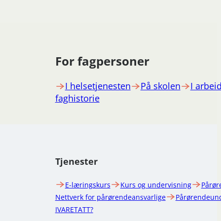
For fagpersoner
I helsetjenesten
På skolen
I arbeid
faghistorie
Tjenester
E-læringskurs
Kurs og undervisning
Pårør
Nettverk for pårørendeansvarlige
Pårørendeund
IVARETATT?