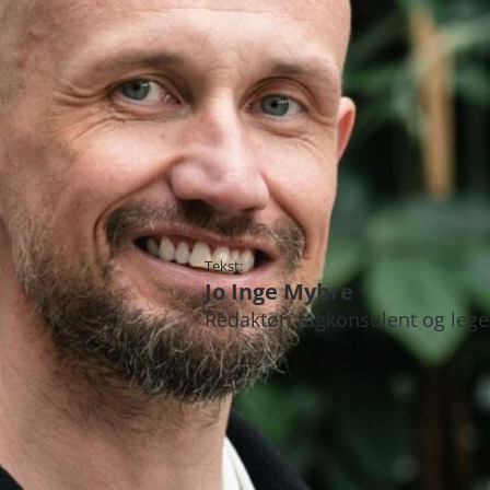
Tekst:
Jo Inge Myhre
Redaktør, fagkonsulent og lege