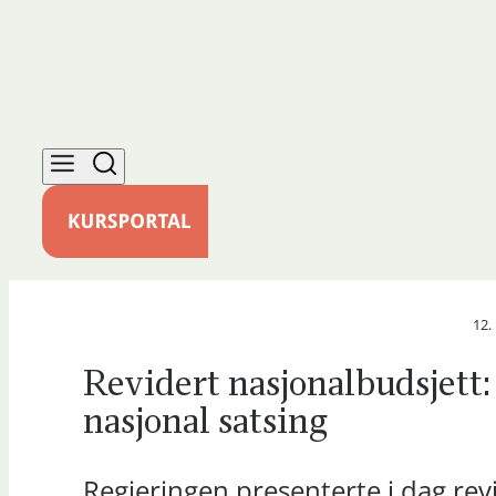
12.
Revidert nasjonalbudsjett:
nasjonal satsing
Regjeringen presenterte i dag rev