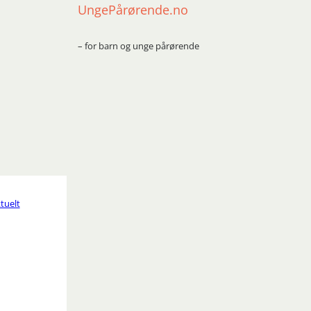
UngePårørende.no
– for barn og unge pårørende
tuelt