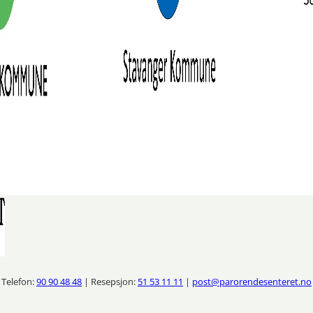
Telefon:
90 90 48 48
| Resepsjon:
51 53 11 11
|
post@parorendesenteret.no