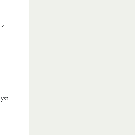
rs
lyst