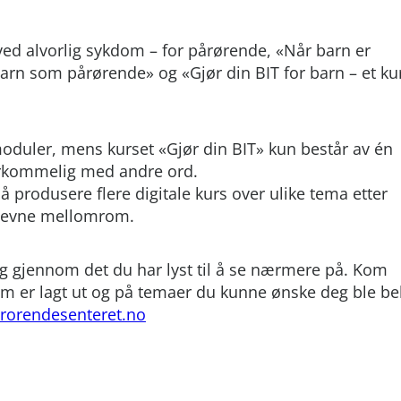
 ved alvorlig sykdom – for pårørende, «Når barn er
barn som pårørende» og «Gjør din BIT for barn – et ku
 moduler, mens kurset «Gjør din BIT» kun består av én
erkommelig med andre ord.
 produsere flere digitale kurs over ulike tema etter
d jevne mellomrom.
 deg gjennom det du har lyst til å se nærmere på. Kom
m er lagt ut og på temaer du kunne ønske deg ble be
rorendesenteret.no