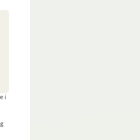
e i
eg