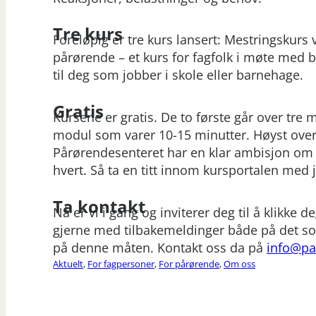
Tre kurs
Foreløpig er tre kurs lansert: Mestringskurs
pårørende – et kurs for fagfolk i møte med 
til deg som jobber i skole eller barnehage.
Gratis
Kursene er gratis. De to første går over tre
modul som varer 10-15 minutter. Høyst ov
Pårørendesenteret har en klar ambisjon om å
hvert. Så ta en titt innom kursportalen me
Ta kontakt
Nå er vi i gang og inviterer deg til å klikke
gjerne med tilbakemeldinger både på det so
på denne måten. Kontakt oss da på
info@pa
Aktuelt
,
For fagpersoner
,
For pårørende
,
Om oss