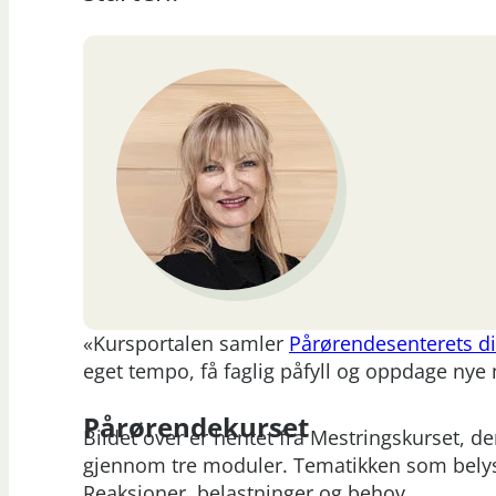
«Kursportalen samler
Pårørendesenterets di
eget tempo, få faglig påfyll og oppdage nye
Pårørendekurset
Bildet over er hentet fra Mestringskurset, 
gjennom tre moduler. Tematikken som belyses
Reaksjoner, belastninger og behov.