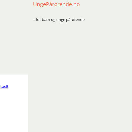
UngePårørende.no
– for barn og unge pårørende
tuelt