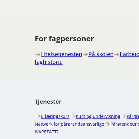
For fagpersoner
I helsetjenesten
På skolen
I arbeid
faghistorie
Tjenester
E-læringskurs
Kurs og undervisning
Pårør
Nettverk for pårørendeansvarlige
Pårørendeund
IVARETATT?