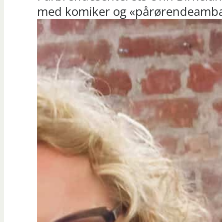
med komiker og «pårørendeambas