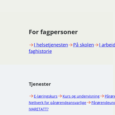
For fagpersoner
I helsetjenesten
På skolen
I arbeid
faghistorie
Tjenester
E-læringskurs
Kurs og undervisning
Pårør
Nettverk for pårørendeansvarlige
Pårørendeund
IVARETATT?