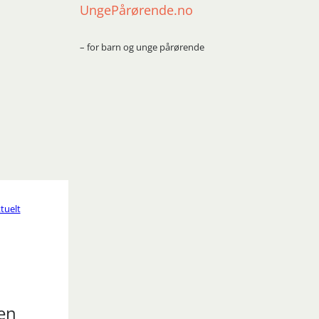
UngePårørende.no
– for barn og unge pårørende
tuelt
en