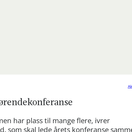
Ak
årørendekonferanse
n har plass til mange flere, ivrer
d, som skal lede årets konferanse samm