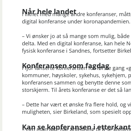
Når hele landet
I likhet med mange andre konferanser, måt
digital konferanse under koronapandemien. 
– Vi ønsker jo at så mange som mulig, både
delta. Med en digital konferanse, kan hele Nor
fysisk konferanse i Sandnes, fortsetter Birke
Konferansen som fagdag
I fjor lanserte konferansen for første gang
kommuner, høyskoler, sykehus, sykehjem, pol
konferansen sammen og benytte denne som
storskjerm. Til årets konferanse er det så l
– Dette har vært et ønske fra flere hold, og v
muligheten, sier Birkeland, som spesielt opp
Kan se konferansen i etterkant
– Om man ikke har anledning til å se konfer