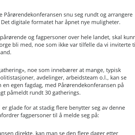
te Pårørendekonferansen snu seg rundt og arrangere
Det digitale formatet har åpnet nye muligheter.
 pårørende og fagpersoner over hele landet, skal kun
ge bli med, noe som ikke var tilfelle da vi inviterte ti
land.
 «gathering», noe som innebærer at mange, typisk
itistasjoner, avdelinger, arbeidsteam o.l., kan se
 en egen fagdag, med Pårørendekonferansen på
angt påmeldt rundt 30 gatherings.
i er glade for at stadig flere benytter seg av denne
fordrer fagpersoner til å melde seg på:
ansen direkte, kan man se den flere dager etter