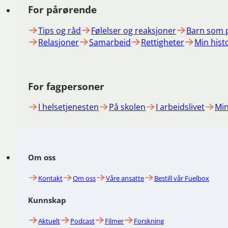
For pårørende
Tips og råd
Følelser og reaksjoner
Barn som 
Relasjoner
Samarbeid
Rettigheter
Min hist
For fagpersoner
I helsetjenesten
På skolen
I arbeidslivet
Min
Om oss
Kontakt
Om oss
Våre ansatte
Bestill vår Fuelbox
Kunnskap
Aktuelt
Podcast
Filmer
Forskning