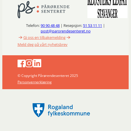
Telefon:
90 90 48 48
| Resepsjon:
51 53 11 11
|
post@parorendesenteret.no
Gi oss en tilbakemelding
Meld deg på vårt nyhetsbrev
© Copyright Pårørendesenteret 2025
Personvernerklæring