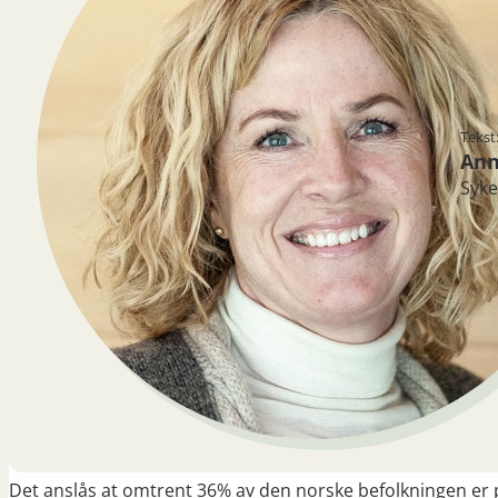
Tekst
Ann
Syke
Det anslås at omtrent 36% av den norske befolkningen er på