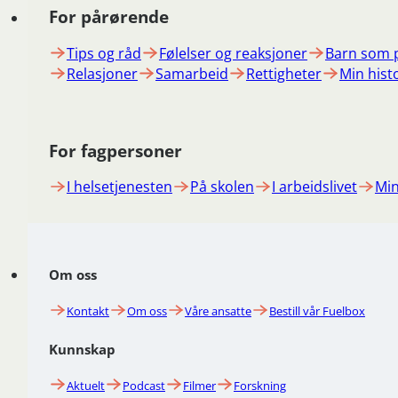
For pårørende
Tips og råd
Følelser og reaksjoner
Barn som 
Relasjoner
Samarbeid
Rettigheter
Min hist
For fagpersoner
I helsetjenesten
På skolen
I arbeidslivet
Min
Om oss
Kontakt
Om oss
Våre ansatte
Bestill vår Fuelbox
Kunnskap
Aktuelt
Podcast
Filmer
Forskning