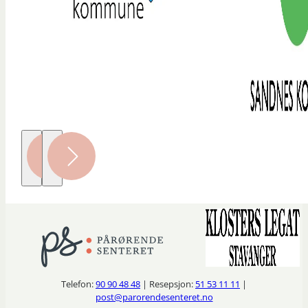
Telefon:
90 90 48 48
| Resepsjon:
51 53 11 11
|
post@parorendesenteret.no