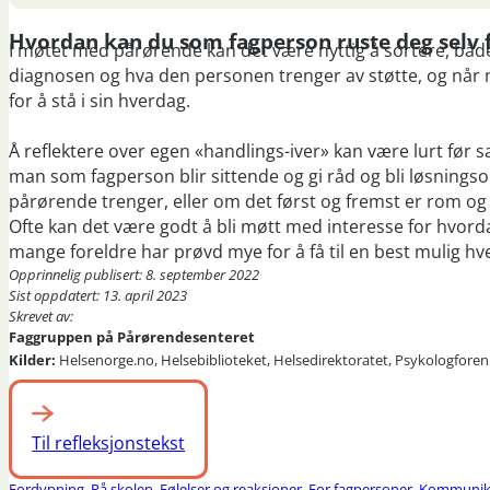
Hvordan kan du som fagperson ruste deg selv 
I møtet med pårørende kan det være nyttig å sortere, bå
diagnosen og hva den personen trenger av støtte, og nå
for å stå i sin hverdag.
Å reflektere over egen «handlings-iver» kan være lurt før 
man som fagperson blir sittende og gi råd og bli løsningsor
pårørende trenger, eller om det først og fremst er rom og t
Ofte kan det være godt å bli møtt med interesse for hvorda
mange foreldre har prøvd mye for å få til en best mulig h
Opprinnelig publisert: 8. september 2022
Sist oppdatert: 13. april 2023
Skrevet av:
Faggruppen på Pårørendesenteret
Kilder:
Helsenorge.no, Helsebiblioteket, Helsedirektoratet, Psykologfore
Til refleksjonstekst
Fordypning
,
På skolen
,
Følelser og reaksjoner
,
For fagpersoner
,
Kommunik