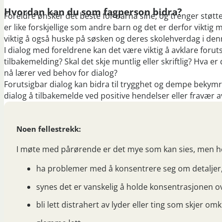
Hvordan kan du som fagperson bidra?
Foreldre ønsker det beste for barna sine, og trenger stø
er like forskjellige som andre barn og det er derfor vikti
viktig å også huske på søsken og deres skolehverdag i den
I dialog med foreldrene kan det være viktig å avklare forut
tilbakemelding? Skal det skje muntlig eller skriftlig? Hva e
nå lærer ved behov for dialog?
Forutsigbar dialog kan bidra til trygghet og dempe bekymr
dialog å tilbakemelde ved positive hendelser eller fravær a
Noen fellestrekk:
I møte med pårørende er det mye som kan sies, men her
ha problemer med å konsentrere seg om detaljer, sl
synes det er vanskelig å holde konsentrasjonen ov
bli lett distrahert av lyder eller ting som skjer om