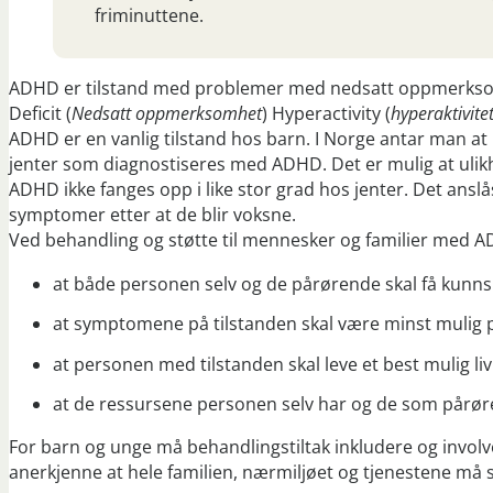
friminuttene.
ADHD er tilstand med problemer med nedsatt oppmerksomhet
Deficit (
Nedsatt oppmerksomhet
) Hyperactivity (
hyperaktivite
ADHD er en vanlig tilstand hos barn. I Norge antar man at
jenter som diagnostiseres med ADHD. Det er mulig at ulikhe
ADHD ikke fanges opp i like stor grad hos jenter. Det ans
symptomer etter at de blir voksne.
Ved behandling og støtte til mennesker og familier med 
at både personen selv og de pårørende skal få kunn
at symptomene på tilstanden skal være minst muli
at personen med tilstanden skal leve et best mulig liv
at de ressursene personen selv har og de som pårøre
For barn og unge må behandlingstiltak inkludere og involve
anerkjenne at hele familien, nærmiljøet og tjenestene må s