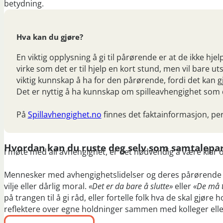
betydning.
Hva kan du gjøre?
En viktig opplysning å gi til pårørende er at de ikke hj
virke som det er til hjelp en kort stund, men vil bare u
viktig kunnskap å ha for den pårørende, fordi det kan g
Det er nyttig å ha kunnskap om spilleavhengighet som 
På
Spillavhengighet.no
finnes det faktainformasjon, per
Hvordan kan du ruste deg selv som samtalepa
I møte med all avhengighet, er det nødvendig å være klar 
Mennesker med avhengighetslidelser og deres pårørende tren
vilje eller dårlig moral.
«Det er da bare å slutte»
eller
«De må 
på trangen til å gi råd, eller fortelle folk hva de skal gjø
reflektere over egne holdninger sammen med kolleger eller