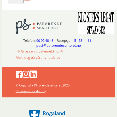
Telefon:
90 90 48 48
| Resepsjon:
51 53 11 11
|
post@parorendesenteret.no
Gi oss en tilbakemelding
Meld deg på vårt nyhetsbrev
© Copyright Pårørendesenteret 2025
Personvernerklæring