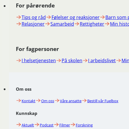
For pårørende
Tips og råd
Følelser og reaksjoner
Barn som 
Relasjoner
Samarbeid
Rettigheter
Min hist
For fagpersoner
I helsetjenesten
På skolen
I arbeidslivet
Min
Om oss
Kontakt
Om oss
Våre ansatte
Bestill vår Fuelbox
Kunnskap
Aktuelt
Podcast
Filmer
Forskning