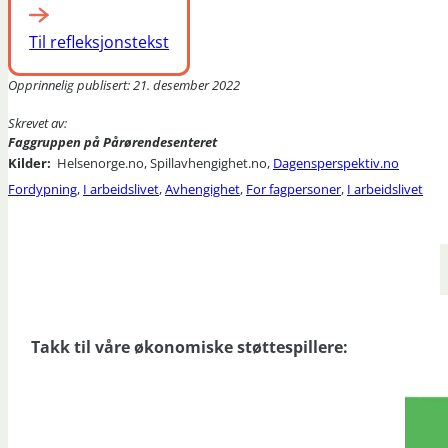
Til refleksjonstekst
Opprinnelig publisert: 21. desember 2022
Skrevet av:
Faggruppen på Pårørendesenteret
Kilder:
Helsenorge.no, Spillavhengighet.no​,
Dagensperspektiv.no
Fordypning
,
I arbeidslivet
,
Avhengighet
,
For fagpersoner
,
I arbeidslivet
Takk til våre økonomiske støttespillere: