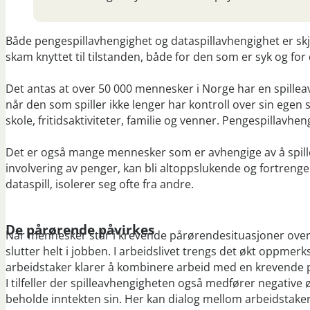
Både pengespillavhengighet og dataspillavhengighet er skj
skam knyttet til tilstanden, både for den som er syk og fo
Det antas at over 50 000 mennesker i Norge har en spilleav
når den som spiller ikke lenger har kontroll over sin egen sp
skole, fritidsaktiviteter, familie og venner. Pengespillav
Det er også mange mennesker som er avhengige av å spille ul
involvering av penger, kan bli altoppslukende og fortrenge 
dataspill, isolerer seg ofte fra andre.
De pårørende påvirkes
Når mennesker står i krevende pårørendesituasjoner over l
slutter helt i jobben. I arbeidslivet trengs det økt oppmerks
arbeidstaker klarer å kombinere arbeid med en krevende 
I tilfeller der spilleavhengigheten også medfører negative
beholde inntekten sin. Her kan dialog mellom arbeidstaker