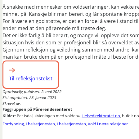
Å snakke med mennesker om voldserfaringer, kan vekke reak
minnet på. Kanskje blir man berørt og får spontane kroppsl
For å være en god støtte, er det en fordel å være i stand til
ender med at den pårørende må trøste deg.
Det er ikke farlig å bli berørt, og mange vil oppleve det s
situasjon hvis den som er profesjonell blir så overveldet av 
Gjennom refleksjon og veiledning sammen med andre, kan m
man kan bruke dem på en profesjonell måte til beste for de
Til refleksjonstekst
Opprinnelig publisert: 2. mai 2022
Sist oppdatert: 23. januar 2023
Skrevet av:
Faggruppen på Pårørendesenteret
Kilder:
Per Isdal, «Meningen med volden»,
Helsedirektoratet.no
, bufdir.n
Fordypning
,
I helsetjenesten
,
I helsetjenesten
,
Vold i nære relasjoner