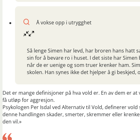
Å vokse opp i utrygghet
Så lenge Simen har levd, har broren hans hatt s
sin for å bevare ro i huset. I det siste har Simen
når de er uenige og som truer krenker ham. Sime
skolen. Han synes ikke det hjelper å gi beskjed, o
Det er mange definisjoner på hva vold er. En av dem er at vo
få utløp for aggresjon.
Psykologen Per Isdal ved Alternativ til Vold, definerer v
denne handlingen skader, smerter, skremmer eller krenker, 
den vil.»