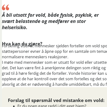
Å bli utsatt for vold, både fysisk, psykisk, er
svært belastende og medfører en stor
helserisiko.
Hva kan du gjøre?
Forskning viser at mennesker sjelden forteller om vold spo
støttepersoner evner å åpne opp for en samtale om temaet
normalisere menneskers reaksjoner.
I møte med mennesker som er utsatt for vold eller utsetter
det. Det kan være fint å anerkjenne delingen som riktig og v
grad til å høre ferdig det de forteller. Vonde historier kan
oppleve at de har kontroll over det som fortelles og det s
alvorlig at det er nødvendig å handle umiddelbart, må du f
Forslag til spørsmål ved mistanke om vold:
Er du noen gang redd i ditt eget hjem?