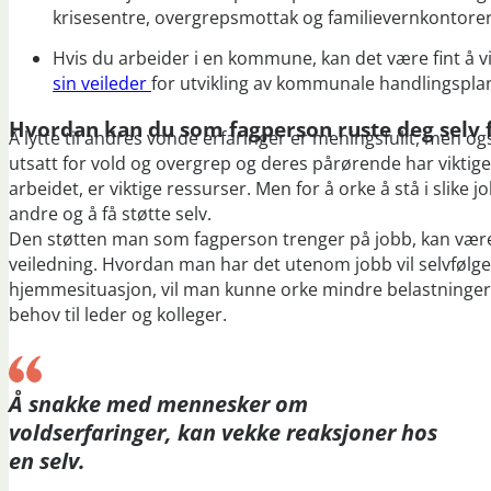
krisesentre, overgrepsmottak og familievernkontore
Hvis du arbeider i en kommune, kan det være fint å 
sin veileder
for utvikling av kommunale handlingsplan
Hvordan kan du som fagperson ruste deg selv 
Å lytte til andres vonde erfaringer er meningsfullt, men
utsatt for vold og overgrep og deres pårørende har viktige
arbeidet, er viktige ressurser. Men for å orke å stå i slike
andre og å få støtte selv.
Den støtten man som fagperson trenger på jobb, kan være go
veiledning. Hvordan man har det utenom jobb vil selvfølg
hjemmesituasjon, vil man kunne orke mindre belastninger p
behov til leder og kolleger.
Å snakke med mennesker om
voldserfaringer, kan vekke reaksjoner hos
en selv.