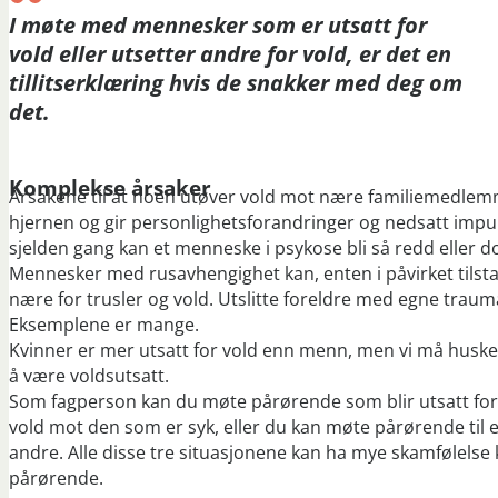
I møte med mennesker som er utsatt for
vold eller utsetter andre for vold, er det en
tillitserklæring hvis de snakker med deg om
det.
Komplekse årsaker
Årsakene til at noen utøver vold mot nære familiemedle
hjernen og gir personlighetsforandringer og nedsatt impuls
sjelden gang kan et menneske i psykose bli så redd eller 
Mennesker med rusavhengighet kan, enten i påvirket tilstand
nære for trusler og vold. Utslitte foreldre med egne trau
Eksemplene er mange.
Kvinner er mer utsatt for vold enn menn, men vi må huske a
å være voldsutsatt.
Som fagperson kan du møte pårørende som blir utsatt for 
vold mot den som er syk, eller du kan møte pårørende til
andre. Alle disse tre situasjonene kan ha mye skamfølelse k
pårørende.