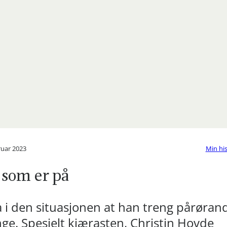
ruar 2023
Min his
 som er på
 i den situasjonen at han treng pårøran
ge. Spesielt kjærasten, Christin Hovde