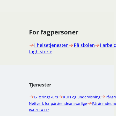
For fagpersoner
I helsetjenesten
På skolen
I arbeid
faghistorie
Tjenester
E-læringskurs
Kurs og undervisning
Pårør
Nettverk for pårørendeansvarlige
Pårørendeund
IVARETATT?