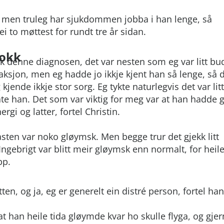
n men truleg har sjukdommen jobba i han lenge, så
ei to møttest for rundt tre år sidan.
jokk
ekk denne diagnosen, det var nesten som eg var litt bu
eaksjon, men eg hadde jo ikkje kjent han så lenge, så 
 kjende ikkje stor sorg. Eg tykte naturlegvis det var litt
ate han. Det som var viktig for meg var at han hadde g
gi og latter, fortel Christin.
sten var noko gløymsk. Men begge trur det gjekk litt
ngebrigt var blitt meir gløymsk enn normalt, for heil
pp.
ten, og ja, eg er generelt ein distré person, fortel han
at han heile tida gløymde kvar ho skulle flyga, og gje