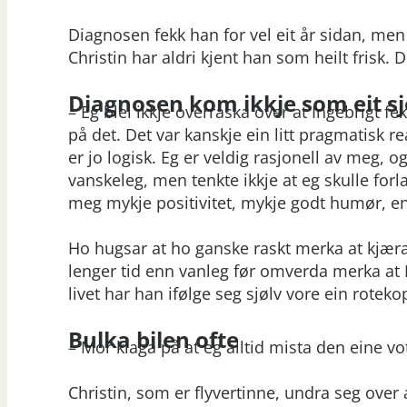
Diagnosen fekk han for vel eit år sidan, me
Christin har aldri kjent han som heilt frisk. D
Diagnosen kom ikkje som eit s
– Eg blei ikkje overraska over at Ingebrigt f
på det. Det var kanskje ein litt pragmatisk r
er jo logisk. Eg er veldig rasjonell av meg, og
vanskeleg, men tenkte ikkje at eg skulle forl
meg mykje positivitet, mykje godt humør, ener
Ho hugsar at ho ganske raskt merka at kjæra
lenger tid enn vanleg før omverda merka at I
livet har han ifølge seg sjølv vore ein roteko
Bulka bilen ofte
– Mor klaga på at eg alltid mista den eine vot
Christin, som er flyvertinne, undra seg over 