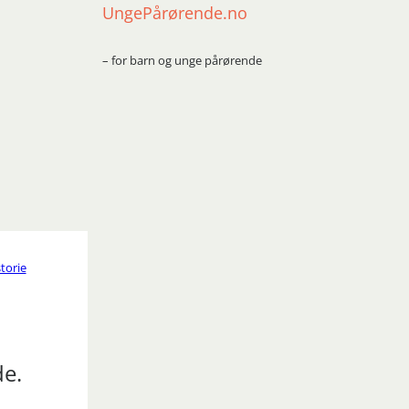
UngePårørende.no
– for barn og unge pårørende
torie
de.