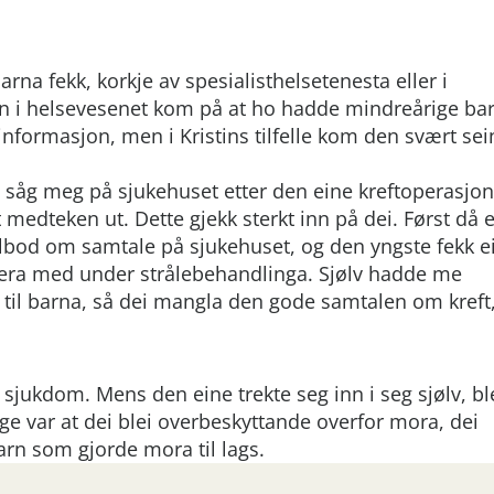
arna fekk, korkje av spesialisthelsetenesta eller i
n i helsevesenet kom på at ho hadde mindreårige bar
informasjon, men i Kristins tilfelle kom den svært sein
i såg meg på sjukehuset etter den eine kreftoperasjo
medteken ut. Dette gjekk sterkt inn på dei. Først då 
tilbod om samtale på sjukehuset, og den yngste fekk e
vera med under strålebehandlinga. Sjølv hadde me
je til barna, så dei mangla den gode samtalen om kreft
 sjukdom. Mens den eine trekte seg inn i seg sjølv, bl
ge var at dei blei overbeskyttande overfor mora, dei
arn som gjorde mora til lags.