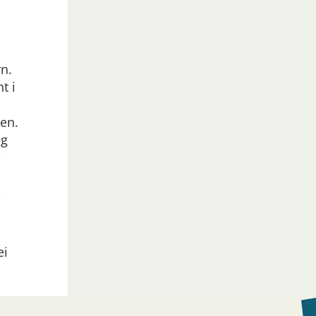
n.
t i
nen.
eg
i
,
ei