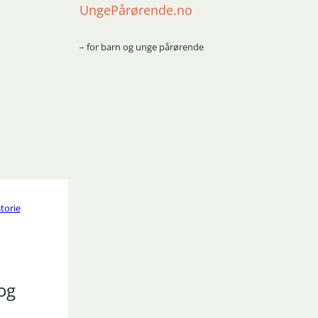
UngePårørende.no
– for barn og unge pårørende
torie
 og