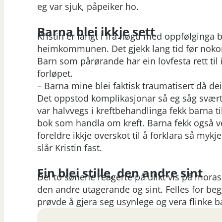
eg var sjuk, påpeiker ho.
Barna blei ikkje sett
Kristin er langt i frå nøgd med oppfølginga b
heimkommunen. Det gjekk lang tid før noko
Barn som pårørande har ein lovfesta rett til 
forløpet.
– Barna mine blei faktisk traumatisert då de
Det oppstod komplikasjonar så eg såg svært 
var halvvegs i kreftbehandlinga fekk barna 
bok som handla om kreft. Barna fekk også 
foreldre ikkje overskot til å forklara så myk
slår Kristin fast.
Ein blei stille, den andre sint
Dei to sønene reagerte på ulikt vis på moras
den andre utagerande og sint. Felles for beg
prøvde å gjera seg usynlege og vera flinke b