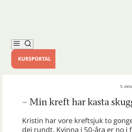
5. okt
– Min kreft har kasta skug
Kristin har vore kreftsjuk to gong
dei rundt. Kvinna i 50-åra er no i f