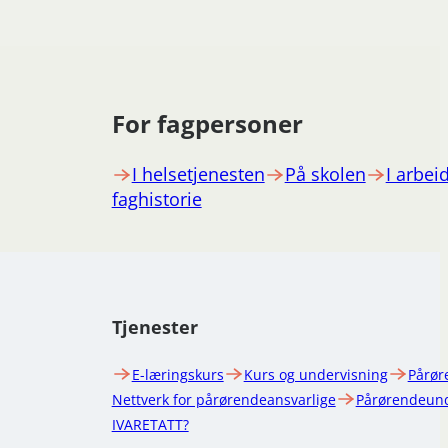
For fagpersoner
I helsetjenesten
På skolen
I arbeid
faghistorie
Tjenester
E-læringskurs
Kurs og undervisning
Pårør
Nettverk for pårørendeansvarlige
Pårørendeund
IVARETATT?