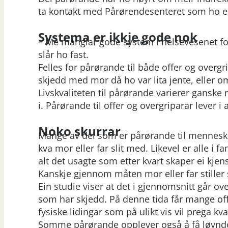
ta kontakt med Pårørendesenteret som ho er
Systema er ikkje gode nok
– Me manglar gode system i helsevesenet for
slår ho fast.
Felles for pårørande til både offer og over
skjedd med mor då ho var lita jente, eller om
Livskvaliteten til pårørande varierer ganske 
i. Pårørande til offer og overgriparar lever 
Noko skurrar
Mange av dei som er pårørande til menneske
kva mor eller far slit med. Likevel er alle 
alt det usagte som etter kvart skaper ei kjen
Kanskje gjennom måten mor eller far stiller 
Ein studie viser at det i gjennomsnitt går ov
som har skjedd. På denne tida får mange off
fysiske lidingar som på ulikt vis vil prega kv
Somme pårørande opplever også å få løyndo