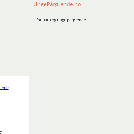
UngePårørende.no
– for barn og unge pårørende
torie
gi