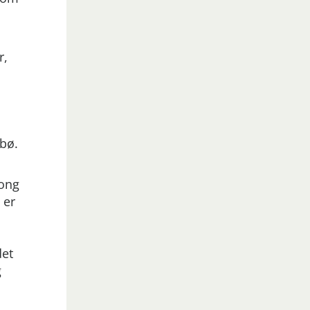
r,
rbø.
gong
 er
det
g