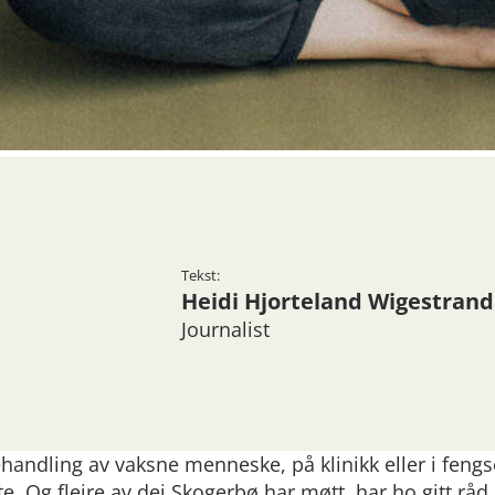
Tekst:
Heidi Hjorteland Wigestrand
Journalist
behandling av vaksne menneske, på klinikk eller i fengs
e. Og fleire av dei Skogerbø har møtt, har ho gitt rå