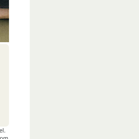
el.
d om