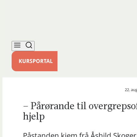
22. au
– Pårørande til overgrepsof
hjelp
Påstanden kjem frå Åshild Skogerbø