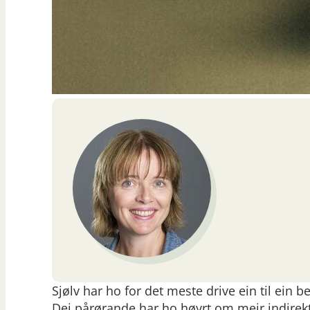
Sjølv har ho for det meste drive ein til ein 
Dei pårørande har ho høyrt om meir indirekt