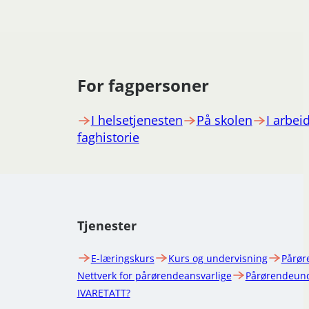
For fagpersoner
I helsetjenesten
På skolen
I arbeid
faghistorie
Tjenester
E-læringskurs
Kurs og undervisning
Pårør
Nettverk for pårørendeansvarlige
Pårørendeund
IVARETATT?