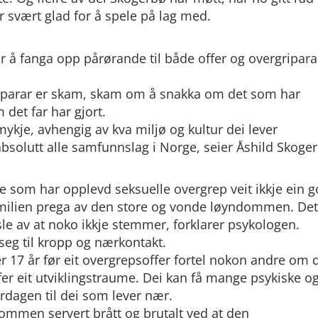
 svært glad for å spele på lag med.
 å fanga opp pårørande til både offer og overgripara
griparar er skam, skam om å snakka om det som har
 det far har gjort.
mykje, avhengig av kva miljø og kultur dei lever
i absolutt alle samfunnslag i Norge, seier Åshild Skoge
 som har opplevd seksuelle overgrep veit ikkje ein 
i familien prega av den store og vonde løyndommen. Det
sle av at noko ikkje stemmer, forklarer psykologen.
seg til kropp og nærkontakt.
er 17 år før eit overgrepsoffer fortel nokon andre om 
er eit utviklingstraume. Dei kan få mange psykiske o
ardagen til dei som lever nær.
mmen servert brått og brutalt ved at den