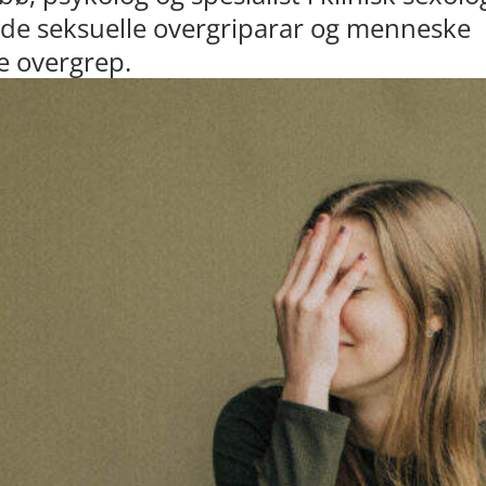
åde seksuelle overgriparar og menneske
pe overgrep.