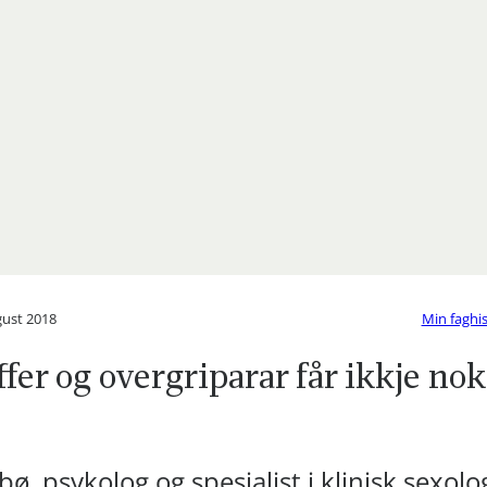
gust 2018
Min faghis
fer og overgriparar får ikkje nok
, psykolog og spesialist i klinisk sexolo