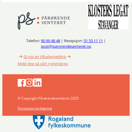
Telefon:
90 90 48 48
| Resepsjon:
51 53 11 11
|
post@parorendesenteret.no
Gi oss en tilbakemelding
Meld deg på vårt nyhetsbrev
© Copyright Pårørendesenteret 2025
Personvernerklæring