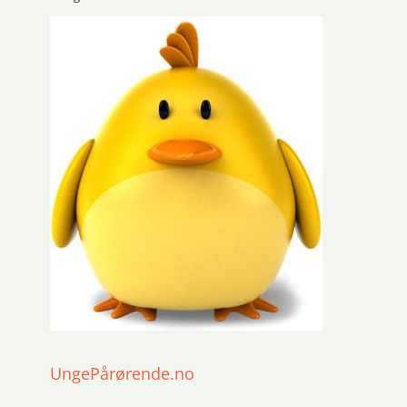
UngePårørende.no