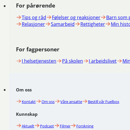
For pårørende
Tips og råd
Følelser og reaksjoner
Barn som 
Relasjoner
Samarbeid
Rettigheter
Min hist
For fagpersoner
I helsetjenesten
På skolen
I arbeidslivet
Min
Om oss
Kontakt
Om oss
Våre ansatte
Bestill vår Fuelbox
Kunnskap
Aktuelt
Podcast
Filmer
Forskning