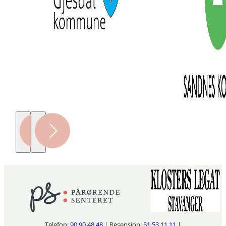
Telefon:
90 90 48 48
| Resepsjon:
51 53 11 11
|