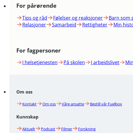
For pårørende
Tips og råd
Følelser og reaksjoner
Barn som 
Relasjoner
Samarbeid
Rettigheter
Min hist
For fagpersoner
I helsetjenesten
På skolen
I arbeidslivet
Min
Om oss
Kontakt
Om oss
Våre ansatte
Bestill vår Fuelbox
Kunnskap
Aktuelt
Podcast
Filmer
Forskning