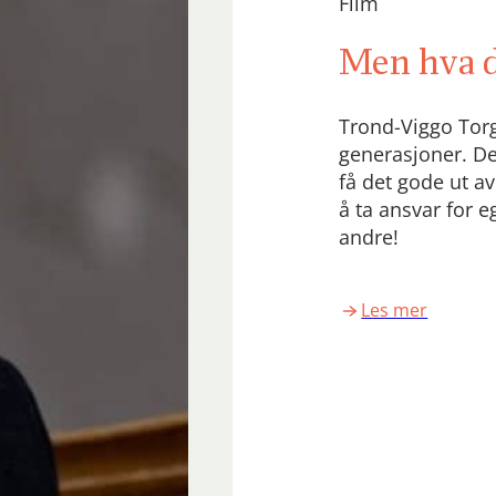
Film
Men hva da
Trond-Viggo Torg
generasjoner. De
få det gode ut a
å ta ansvar for e
andre!
Les mer