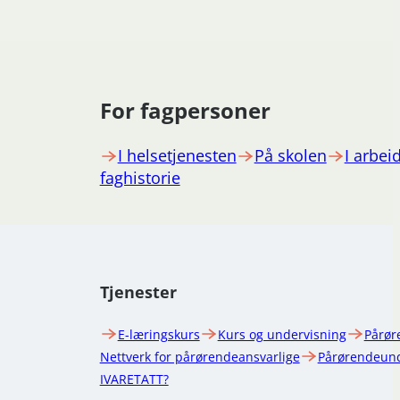
For fagpersoner
I helsetjenesten
På skolen
I arbeid
faghistorie
Tjenester
E-læringskurs
Kurs og undervisning
Pårør
Nettverk for pårørendeansvarlige
Pårørendeund
IVARETATT?