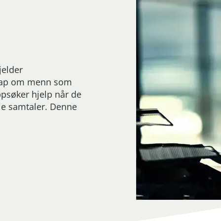
jelder
nskap om menn som
psøker hjelp når de
le samtaler. Denne