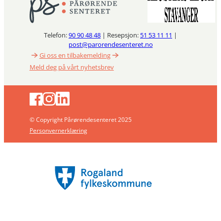
Telefon:
90 90 48 48
| Resepsjon:
51 53 11 11
|
post@parorendesenteret.no
Gi oss en tilbakemelding
Meld deg på vårt nyhetsbrev
© Copyright Pårørendesenteret 2025
Personvernerklæring