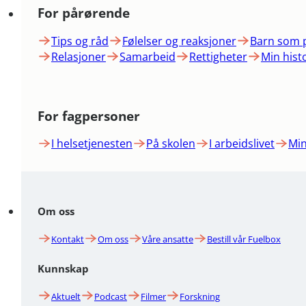
For pårørende
Tips og råd
Følelser og reaksjoner
Barn som 
Relasjoner
Samarbeid
Rettigheter
Min hist
For fagpersoner
I helsetjenesten
På skolen
I arbeidslivet
Min
Om oss
Kontakt
Om oss
Våre ansatte
Bestill vår Fuelbox
Kunnskap
Aktuelt
Podcast
Filmer
Forskning