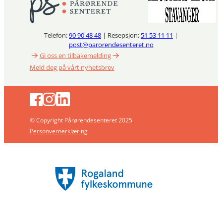
Telefon:
90 90 48 48
| Resepsjon:
51 53 11 11
|
post@parorendesenteret.no
Gi oss en tilbakemelding
Meld deg på vårt nyhetsbrev
© Copyright Pårørendesenteret 2025
Personvernerklæring