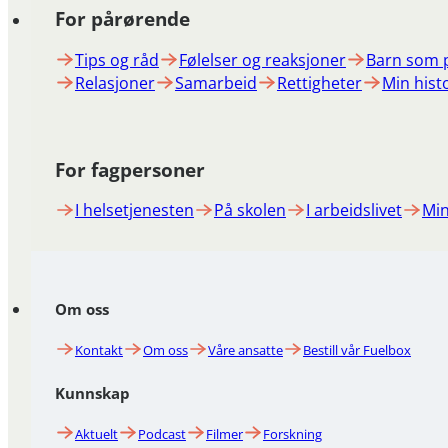
For pårørende
Tips og råd
Følelser og reaksjoner
Barn som 
Relasjoner
Samarbeid
Rettigheter
Min hist
For fagpersoner
I helsetjenesten
På skolen
I arbeidslivet
Min
Om oss
Kontakt
Om oss
Våre ansatte
Bestill vår Fuelbox
Kunnskap
Aktuelt
Podcast
Filmer
Forskning