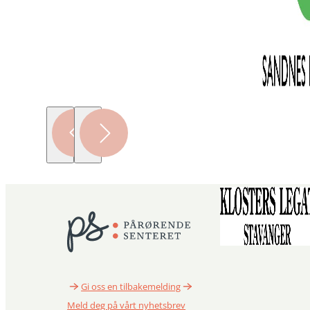
Gi oss en tilbakemelding
Meld deg på vårt nyhetsbrev