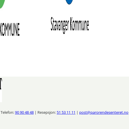
Telefon:
90 90 48 48
| Resepsjon:
51 53 11 11
|
post@parorendesenteret.no