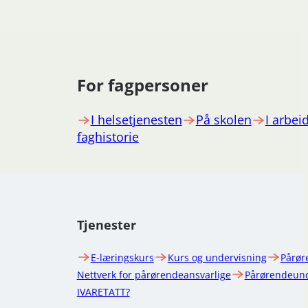
For fagpersoner
I helsetjenesten
På skolen
I arbeid
faghistorie
Tjenester
E-læringskurs
Kurs og undervisning
Pårør
Nettverk for pårørendeansvarlige
Pårørendeund
IVARETATT?