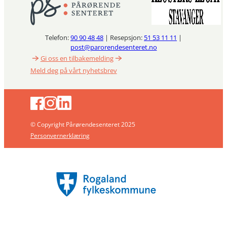
Telefon:
90 90 48 48
| Resepsjon:
51 53 11 11
|
post@parorendesenteret.no
Gi oss en tilbakemelding
Meld deg på vårt nyhetsbrev
© Copyright Pårørendesenteret 2025
Personvernerklæring