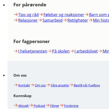
For pårørende
Tips og råd
Følelser og reaksjoner
Barn som 
Relasjoner
Samarbeid
Rettigheter
Min hist
For fagpersoner
I helsetjenesten
På skolen
I arbeidslivet
Min
Om oss
Kontakt
Om oss
Våre ansatte
Bestill vår Fuelbox
Kunnskap
Aktuelt
Podcast
Filmer
Forskning