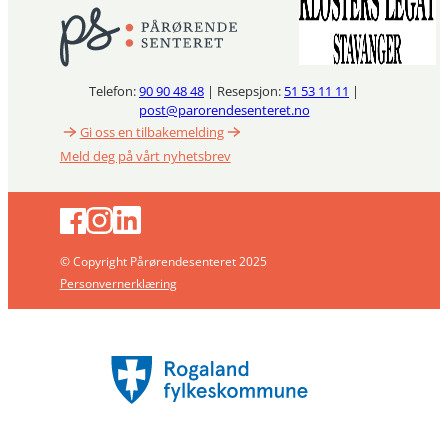
Telefon:
90 90 48 48
| Resepsjon:
51 53 11 11
|
post@parorendesenteret.no
Gi oss en tilbakemelding
Meld deg på vårt nyhetsbrev
© Copyright Pårørendesenteret 2025
Personvernerklæring