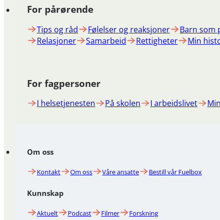
For pårørende
Tips og råd
Følelser og reaksjoner
Barn som 
Relasjoner
Samarbeid
Rettigheter
Min hist
For fagpersoner
I helsetjenesten
På skolen
I arbeidslivet
Min
Om oss
Kontakt
Om oss
Våre ansatte
Bestill vår Fuelbox
Kunnskap
Aktuelt
Podcast
Filmer
Forskning