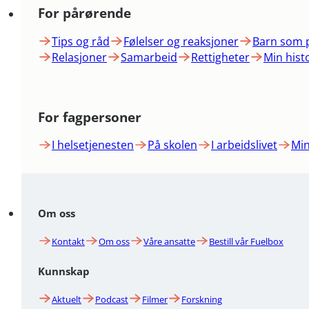
For pårørende
Tips og råd
Følelser og reaksjoner
Barn som 
Relasjoner
Samarbeid
Rettigheter
Min hist
For fagpersoner
I helsetjenesten
På skolen
I arbeidslivet
Min
Om oss
Kontakt
Om oss
Våre ansatte
Bestill vår Fuelbox
Kunnskap
Aktuelt
Podcast
Filmer
Forskning