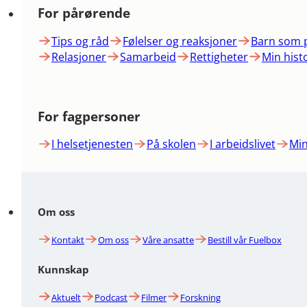
For pårørende
Tips og råd
Følelser og reaksjoner
Barn som 
Relasjoner
Samarbeid
Rettigheter
Min hist
For fagpersoner
I helsetjenesten
På skolen
I arbeidslivet
Min
Om oss
Kontakt
Om oss
Våre ansatte
Bestill vår Fuelbox
Kunnskap
Aktuelt
Podcast
Filmer
Forskning