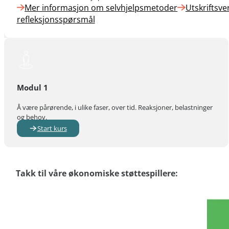
Mer informasjon om selvhjelpsmetoder
Utskriftsve
refleksjonsspørsmål
Modul 1
Å være pårørende, i ulike faser, over tid. Reaksjoner, belastninger
og behov.
Start kurs
Takk til våre økonomiske støttespillere: