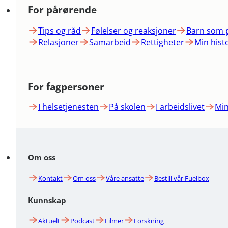
For pårørende
Tips og råd
Følelser og reaksjoner
Barn som 
Relasjoner
Samarbeid
Rettigheter
Min hist
For fagpersoner
I helsetjenesten
På skolen
I arbeidslivet
Min
Om oss
Kontakt
Om oss
Våre ansatte
Bestill vår Fuelbox
Kunnskap
Aktuelt
Podcast
Filmer
Forskning