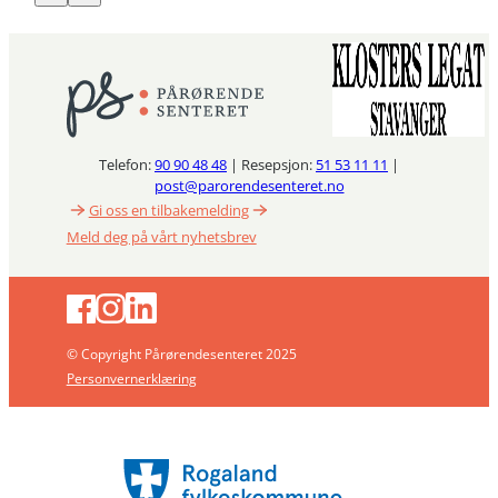
Telefon:
90 90 48 48
| Resepsjon:
51 53 11 11
|
post@parorendesenteret.no
Gi oss en tilbakemelding
Meld deg på vårt nyhetsbrev
© Copyright Pårørendesenteret 2025
Personvernerklæring