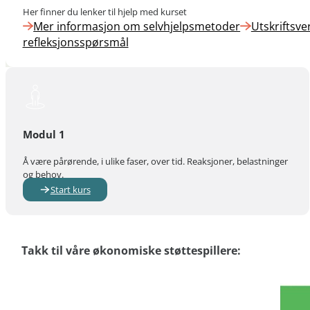
Her finner du lenker til hjelp med kurset
Mer informasjon om selvhjelpsmetoder
Utskriftsve
refleksjonsspørsmål
Modul 1
Å være pårørende, i ulike faser, over tid. Reaksjoner, belastninger
og behov.
Start kurs
Takk til våre økonomiske støttespillere: