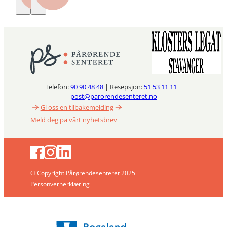
Telefon:
90 90 48 48
| Resepsjon:
51 53 11 11
|
post@parorendesenteret.no
Gi oss en tilbakemelding
Meld deg på vårt nyhetsbrev
© Copyright Pårørendesenteret 2025
Personvernerklæring