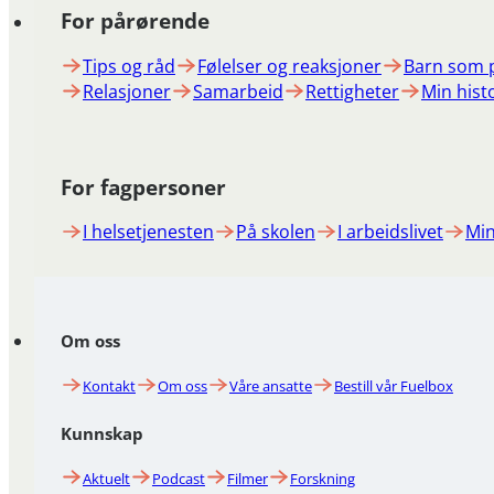
For pårørende
Tips og råd
Følelser og reaksjoner
Barn som 
Relasjoner
Samarbeid
Rettigheter
Min hist
For fagpersoner
I helsetjenesten
På skolen
I arbeidslivet
Min
Om oss
Kontakt
Om oss
Våre ansatte
Bestill vår Fuelbox
Kunnskap
Aktuelt
Podcast
Filmer
Forskning