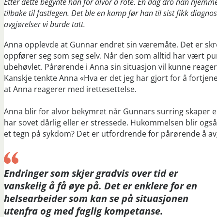
Etter dette begynte han for alvor å rote. En dag dro han hjemmef
tilbake til fastlegen. Det ble en kamp før han til sist fikk diag
avgjørelser vi burde tatt.
Anna opplevde at Gunnar endret sin væremåte. Det er skr
oppfører seg som seg selv. Når den som alltid har vært punktl
ubehøvlet. Pårørende i Anna sin situasjon vil kunne reagere
Kanskje tenkte Anna «Hva er det jeg har gjort for å fortjene 
at Anna reagerer med irettesettelse.
Anna blir for alvor bekymret når Gunnars surring skaper en
har sovet dårlig eller er stressede. Hukommelsen blir ogs
et tegn på sykdom? Det er utfordrende for pårørende å av
Endringer som skjer gradvis over tid er
vanskelig å få øye på. Det er enklere for en
helsearbeider som kan se på situasjonen
utenfra og med faglig kompetanse.