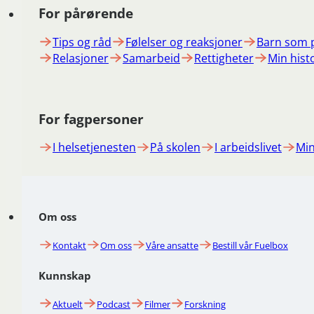
For pårørende
Tips og råd
Følelser og reaksjoner
Barn som 
Relasjoner
Samarbeid
Rettigheter
Min hist
For fagpersoner
I helsetjenesten
På skolen
I arbeidslivet
Min
Om oss
Kontakt
Om oss
Våre ansatte
Bestill vår Fuelbox
Kunnskap
Aktuelt
Podcast
Filmer
Forskning