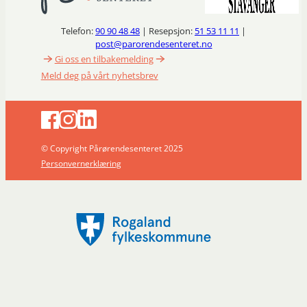
Telefon:
90 90 48 48
| Resepsjon:
51 53 11 11
|
post@parorendesenteret.no
Gi oss en tilbakemelding
Meld deg på vårt nyhetsbrev
© Copyright Pårørendesenteret 2025
Personvernerklæring