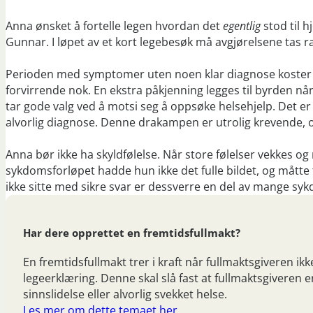
Anna ønsket å fortelle legen hvordan det
egentlig
stod til 
Gunnar. I løpet av et kort legebesøk må avgjørelsene tas ra
Perioden med symptomer uten noen klar diagnose koster 
forvirrende nok. En ekstra påkjenning legges til byrden nå
tar gode valg ved å motsi seg å oppsøke helsehjelp. Det er
alvorlig diagnose. Denne drakampen er utrolig krevende, 
Anna bør ikke ha skyldfølelse. Når store følelser vekkes og m
sykdomsforløpet hadde hun ikke det fulle bildet, og mått
ikke sitte med sikre svar er dessverre en del av mange syk
Har dere opprettet en fremtidsfullmakt?
En fremtidsfullmakt trer i kraft når fullmaktsgiveren ikk
legeerklæring. Denne skal slå fast at fullmaktsgiveren 
sinnslidelse eller alvorlig svekket helse.
Les mer om dette temaet her.