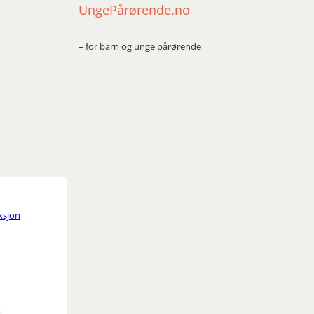
UngePårørende.no
– for barn og unge pårørende
ksjon
e