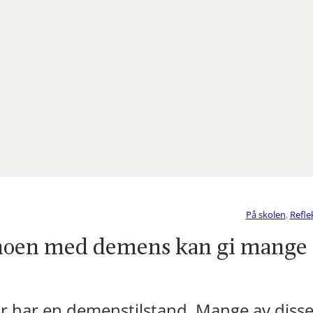
På skolen
,
Refle
 noen med demens kan gi mange
 har en demenstilstand. Mange av diss