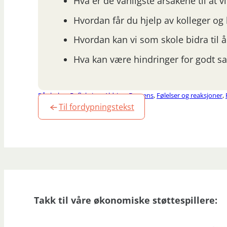
Hva er de vanligste årsakene til at 
Hvordan får du hjelp av kolleger og 
Hvordan kan vi som skole bidra til
Hva kan være hindringer for godt 
På skolen
,
Refleksjon
,
Aldring
,
Demens
,
Følelser og reaksjoner
,
Til fordypningstekst
Takk til våre økonomiske støttespillere: