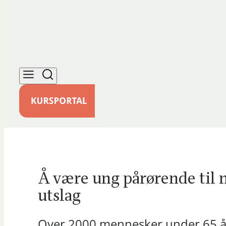
Å være ung pårørende til
utslag
Over 2000 mennesker under 65 år