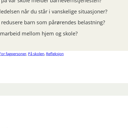
vi på vår skole melder barnevernstjenesten?
ledelsen når du står i vanskelige situasjoner?
 å redusere barn som pårørendes belastning?
samarbeid mellom hjem og skole?
For fagpersoner
,
På skolen
,
Refleksjon