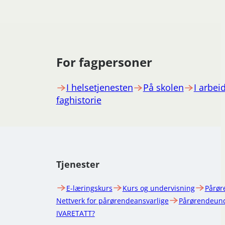
For fagpersoner
I helsetjenesten
På skolen
I arbeid
faghistorie
Tjenester
E-læringskurs
Kurs og undervisning
Pårør
Nettverk for pårørendeansvarlige
Pårørendeund
IVARETATT?