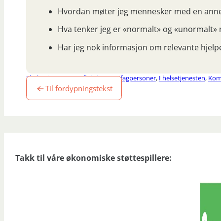
Hvordan møter jeg mennesker med en annen
Hva tenker jeg er «normalt» og «unormalt» 
Har jeg nok informasjon om relevante hjelp
I helsetjenesten
,
Refleksjon
,
For fagpersoner
,
I helsetjenesten
,
Kom
Til fordypningstekst
Takk til våre økonomiske støttespillere: