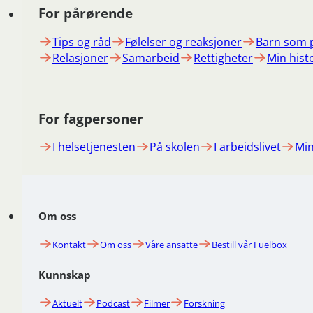
For pårørende
Tips og råd
Følelser og reaksjoner
Barn som 
Relasjoner
Samarbeid
Rettigheter
Min hist
For fagpersoner
I helsetjenesten
På skolen
I arbeidslivet
Min
Om oss
Kontakt
Om oss
Våre ansatte
Bestill vår Fuelbox
Kunnskap
Aktuelt
Podcast
Filmer
Forskning