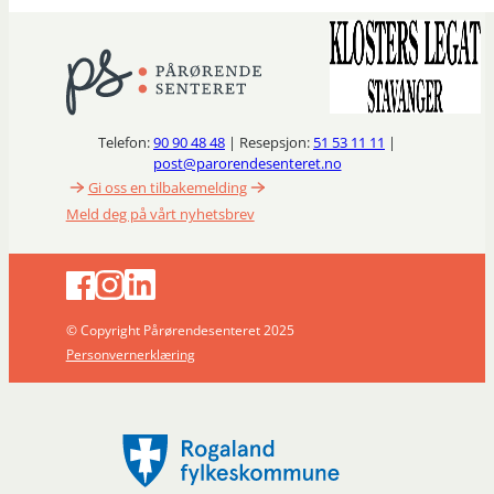
Telefon:
90 90 48 48
| Resepsjon:
51 53 11 11
|
post@parorendesenteret.no
Gi oss en tilbakemelding
Meld deg på vårt nyhetsbrev
© Copyright Pårørendesenteret 2025
Personvernerklæring