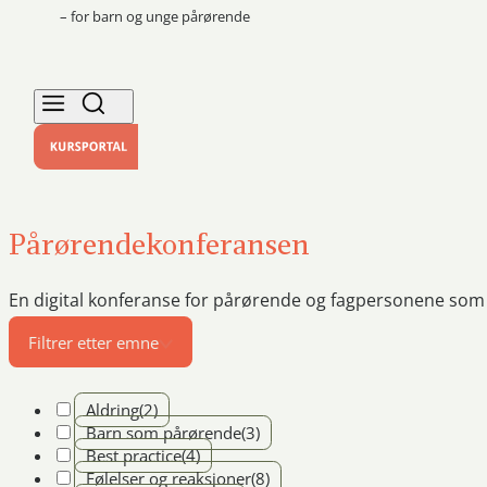
– for barn og unge pårørende
Pårørendekonferansen
En digital konferanse for pårørende og fagpersonene so
Filtrer etter emne
Aldring
(2)
Barn som pårørende
(3)
Best practice
(4)
Følelser og reaksjoner
(8)