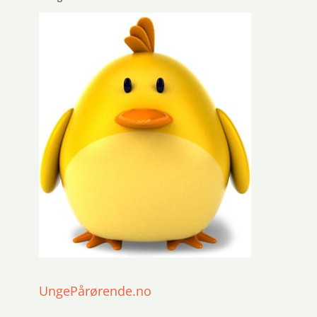
UngePårørende.no