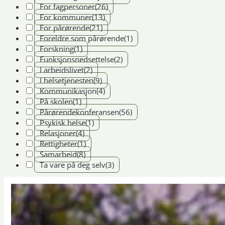
For fagpersoner
(26)
For kommuner
(13)
For pårørende
(21)
Foreldre som pårørende
(1)
Forskning
(1)
Funksjonsnedsettelse
(2)
I arbeidslivet
(2)
I helsetjenesten
(9)
Kommunikasjon
(4)
På skolen
(1)
Pårørendekonferansen
(56)
Psykisk helse
(1)
Relasjoner
(4)
Rettigheter
(1)
Samarbeid
(8)
Ta vare på deg selv
(3)