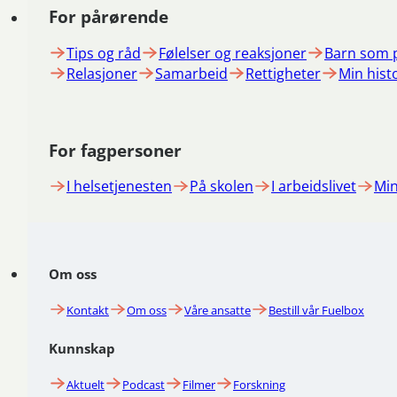
For pårørende
Tips og råd
Følelser og reaksjoner
Barn som 
Relasjoner
Samarbeid
Rettigheter
Min hist
For fagpersoner
I helsetjenesten
På skolen
I arbeidslivet
Min
Om oss
Kontakt
Om oss
Våre ansatte
Bestill vår Fuelbox
Kunnskap
Aktuelt
Podcast
Filmer
Forskning