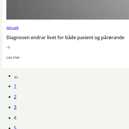
Aktuelt
Diagnosen endrar livet for både pasient og pårørande
Les mer
←
1
2
3
4
5