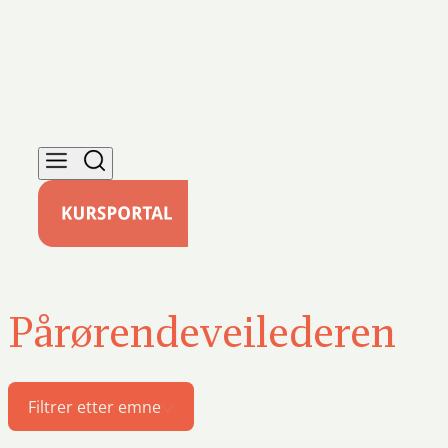
Pårørendeveilederen
Filtrer etter emne