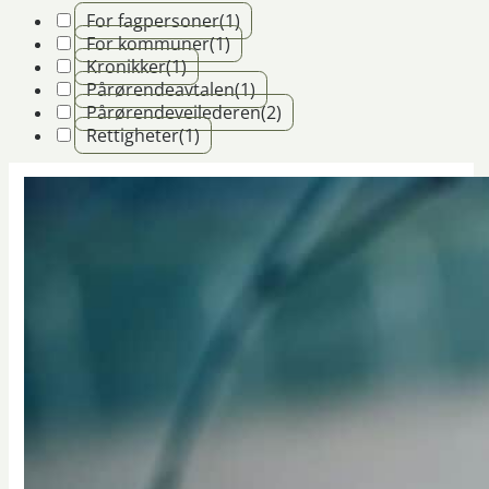
For fagpersoner
(1)
For kommuner
(1)
Kronikker
(1)
Pårørendeavtalen
(1)
Pårørendeveilederen
(2)
Rettigheter
(1)