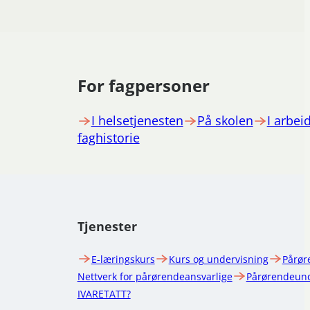
For fagpersoner
I helsetjenesten
På skolen
I arbeid
faghistorie
Tjenester
E-læringskurs
Kurs og undervisning
Pårør
Nettverk for pårørendeansvarlige
Pårørendeund
IVARETATT?