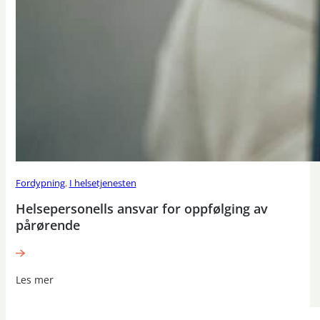
Fordypning
,
I helsetjenesten
Helsepersonells ansvar for oppfølging av
pårørende
Les mer