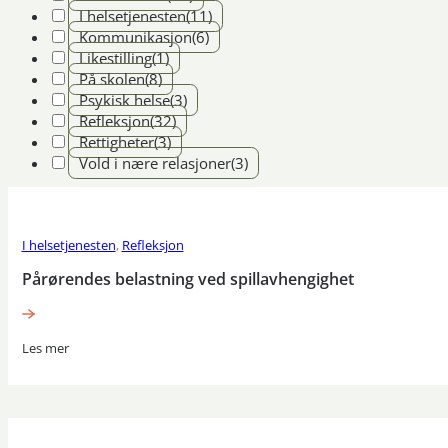
I helsetjenesten
(11)
Kommunikasjon
(6)
Likestilling
(1)
På skolen
(8)
Psykisk helse
(3)
Refleksjon
(32)
Rettigheter
(3)
Vold i nære relasjoner
(3)
I helsetjenesten
,
Refleksjon
Pårørendes belastning ved spillavhengighet
Les mer