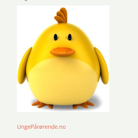
UngePårørende.no