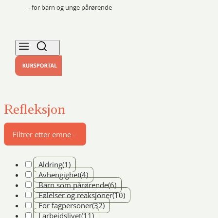
– for barn og unge pårørende
Refleksjon
Filtrer etter emne
Aldring
(1)
Avhengighet
(4)
Barn som pårørende
(6)
Følelser og reaksjoner
(10)
For fagpersoner
(32)
I arbeidslivet
(11)