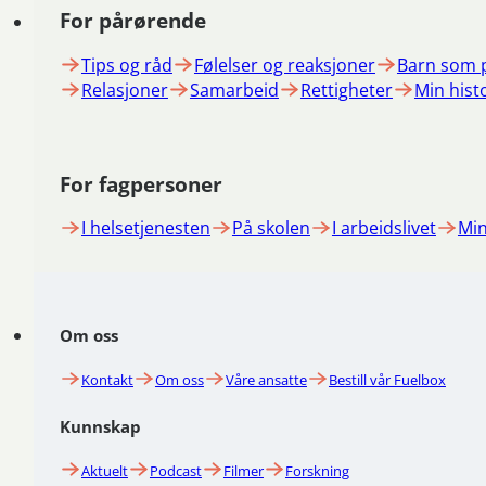
For pårørende
Tips og råd
Følelser og reaksjoner
Barn som 
Relasjoner
Samarbeid
Rettigheter
Min hist
For fagpersoner
I helsetjenesten
På skolen
I arbeidslivet
Min
Om oss
Kontakt
Om oss
Våre ansatte
Bestill vår Fuelbox
Kunnskap
Aktuelt
Podcast
Filmer
Forskning