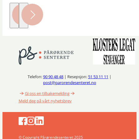
Telefon:
90 90 48 48
| Resepsjon:
51 53 11 11
|
post@parorendesenteret.no
Gi oss en tilbakemelding
Meld deg på vårt nyhetsbrev
© Copyright Pårørendesenteret 2025