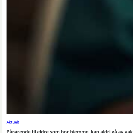
Aktuelt
Pårørende til eldre som bor hjemme, kan aldri gå av vak