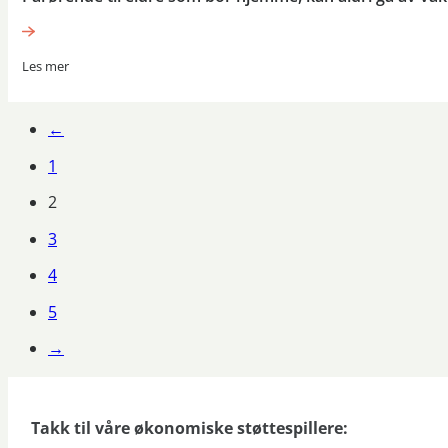
Les mer
←
1
2
3
4
5
→
Takk til våre økonomiske støttespillere: