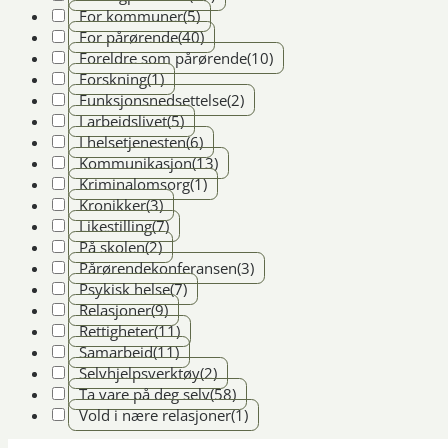
For kommuner
(5)
For pårørende
(40)
Foreldre som pårørende
(10)
Forskning
(1)
Funksjonsnedsettelse
(2)
I arbeidslivet
(5)
I helsetjenesten
(6)
Kommunikasjon
(13)
Kriminalomsorg
(1)
Kronikker
(3)
Likestilling
(7)
På skolen
(2)
Pårørendekonferansen
(3)
Psykisk helse
(7)
Relasjoner
(9)
Rettigheter
(11)
Samarbeid
(11)
Selvhjelpsverktøy
(2)
Ta vare på deg selv
(58)
Vold i nære relasjoner
(1)