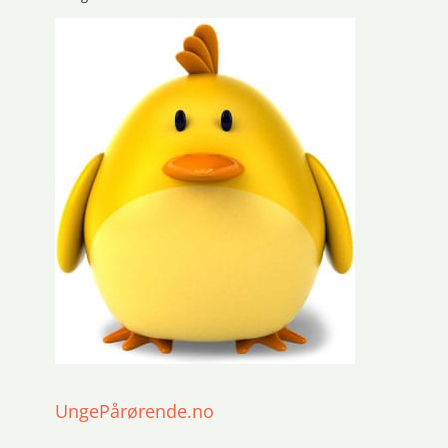
UngePårørende.no