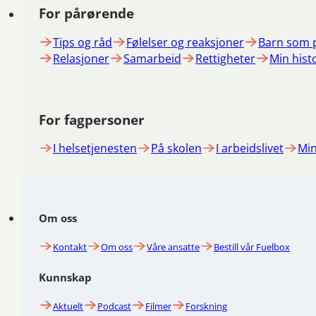
For pårørende
Tips og råd
Følelser og reaksjoner
Barn som 
Relasjoner
Samarbeid
Rettigheter
Min hist
For fagpersoner
I helsetjenesten
På skolen
I arbeidslivet
Min
Om oss
Kontakt
Om oss
Våre ansatte
Bestill vår Fuelbox
Kunnskap
Aktuelt
Podcast
Filmer
Forskning