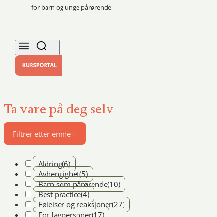
– for barn og unge pårørende
Ta vare på deg selv
Filtrer etter emne
Aldring
(6)
Avhengighet
(5)
Barn som pårørende
(10)
Best practice
(4)
Følelser og reaksjoner
(27)
For fagpersoner
(17)