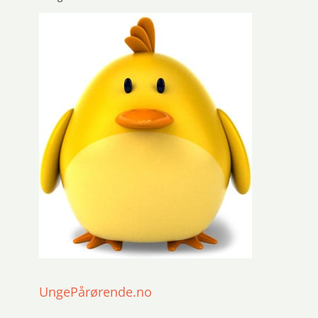
UngePårørende.no