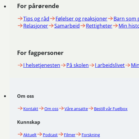
For pårørende
Tips og råd
Følelser og reaksjoner
Barn som 
Relasjoner
Samarbeid
Rettigheter
Min hist
For fagpersoner
I helsetjenesten
På skolen
I arbeidslivet
Min
Om oss
Kontakt
Om oss
Våre ansatte
Bestill vår Fuelbox
Kunnskap
Aktuelt
Podcast
Filmer
Forskning