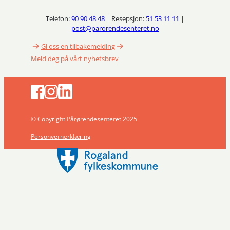
Telefon:
90 90 48 48
| Resepsjon:
51 53 11 11
|
post@parorendesenteret.no
Gi oss en tilbakemelding
Meld deg på vårt nyhetsbrev
© Copyright Pårørendesenteret 2025
Personvernerklæring