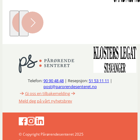
Telefon:
90 90 48 48
| Resepsjon:
51 53 11 11
|
post@parorendesenteret.no
Gi oss en tilbakemelding
Meld deg på vårt nyhetsbrev
© Copyright Pårørendesenteret 2025