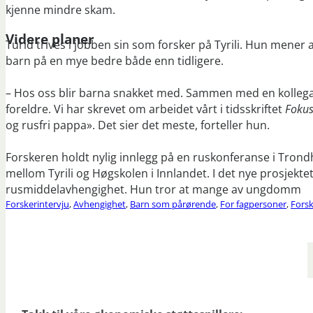
kjenne mindre skam.
Videre planer
Turid trives i jobben sin som forsker på Tyrili. Hun mener a
barn på en mye bedre både enn tidligere.
– Hos oss blir barna snakket med. Sammen med en kollega 
foreldre. Vi har skrevet om arbeidet vårt i tidsskriftet
Fokus
og rusfri pappa». Det sier det meste, forteller hun.
Forskeren holdt nylig innlegg på en ruskonferanse i Trond
mellom Tyrili og Høgskolen i Innlandet. I det nye prosjekt
rusmiddelavhengighet. Hun tror at mange av ungdomm
Forskerintervju
,
Avhengighet
,
Barn som pårørende
,
For fagpersoner
,
Fors