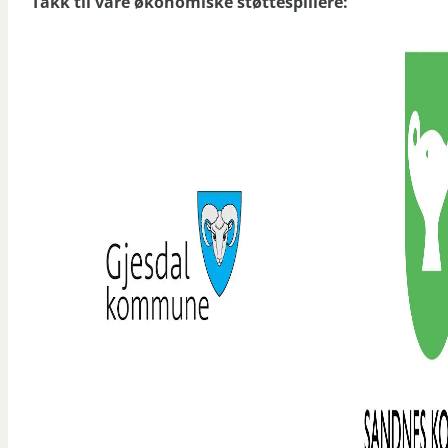
Takk til våre økonomiske støttespillere: