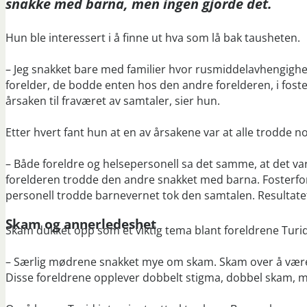
snakke med barna, men ingen gjorde det.
Hun ble interessert i å finne ut hva som lå bak tausheten.
– Jeg snakket bare med familier hvor rusmiddelavhengig
forelder, de bodde enten hos den andre forelderen, i foste
årsaken til fraværet av samtaler, sier hun.
Etter hvert fant hun at en av årsakene var at alle trodde n
– Både foreldre og helsepersonell sa det samme, at det va
forelderen trodde den andre snakket med barna. Fosterfor
personell trodde barnevernet tok den samtalen. Resultatet 
Skam og annerledeshet
Skam dukket opp som et viktig tema blant foreldrene Turid
– Særlig mødrene snakket mye om skam. Skam over å være r
Disse foreldrene opplever dobbelt stigma, dobbel skam, 