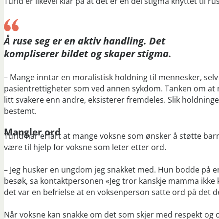
Turid er likevel klar på at det er en del stigma knyttet til
Å ruse seg er en aktiv handling. Det
kompliserer bildet og skaper stigma.
– Mange inntar en moralistisk holdning til mennesker, s
pasientrettigheter som ved annen sykdom. Tanken om at m
litt svakere enn andre, eksisterer fremdeles. Slik holdning
bestemt.
Mangler ord
Turid har erfart at mange voksne som ønsker å støtte barn
være til hjelp for voksne som leter etter ord.
– Jeg husker en ungdom jeg snakket med. Hun bodde på en 
besøk, sa kontaktpersonen «Jeg tror kanskje mamma ikke k
det var en befrielse at en voksenperson satte ord på det de 
Når voksne kan snakke om det som skjer med respekt og ord