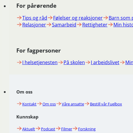
For pårørende
Tips og råd
Følelser og reaksjoner
Barn som 
Relasjoner
Samarbeid
Rettigheter
Min hist
For fagpersoner
I helsetjenesten
På skolen
I arbeidslivet
Min
Om oss
Kontakt
Om oss
Våre ansatte
Bestill vår Fuelbox
Kunnskap
Aktuelt
Podcast
Filmer
Forskning