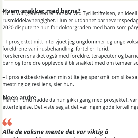
Hvem snakker med barna?
Turid Wangensteen er forsker ved Tyrilistiftelsen, en ideel
rusmiddelavhengighet. Hun er utdannet barnevernspedagog
2020 disputerte hun for doktorgraden med barn som pår
– I prosjektet mitt intervjuet jeg ungdommer og unge v
foreldrene var i rusbehandling, forteller Turid.
Forskeren snakket også med foreldre, terapeuter og barn
barn og foreldre opplevde å bli snakket med om temaer s
– I prosjektbeskrivelsen min stilte jeg spørsmål om slike s
mestring og resiliens, sier hun.
Noen andre
Planen Turid hadde da hun gikk i gang med prosjektet, var
etterfølgelse. Det viste seg at det var ingen gode fortelli
Alle de voksne mente det var viktig å