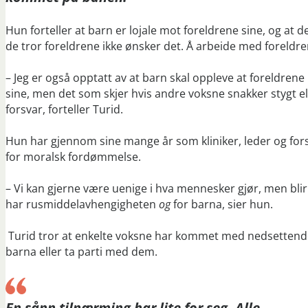
Hun forteller at barn er lojale mot foreldrene sine, og at de
de tror foreldrene ikke ønsker det. Å arbeide med foreldre
– Jeg er også opptatt av at barn skal oppleve at foreldrene
sine, men det som skjer hvis andre voksne snakker stygt ell
forsvar, forteller Turid.
Hun har gjennom sine mange år som kliniker, leder og fo
for moralsk fordømmelse.
– Vi kan gjerne være uenige i hva mennesker gjør, men bli
har rusmiddelavhengigheten
og
for barna, sier hun.
Turid tror at enkelte voksne har kommet med nedsettende
barna eller ta parti med dem.
En sånn tilnærming har lite for seg. Alle