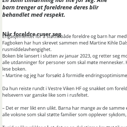
barn trenger at foreldrene deres blir
behandlet med respekt.
Når foreldre ruse
r seg
Engasjementet for å støtte både foreldre og barn har medv
Fagboken har hun skrevet sammen med Martine Kihle Dalsr
rusmiddelavhengighet.
Boken ble lansert i slutten av januar 2023, og retter seg 
alle utdanninger for personer som skal møte mennesker. H
lese boken.
– Martine og jeg har forsøkt å formidle endringsoptimisme 
Da hun reiste rundt i Vestre Viken HF og snakket om forel
helsevern var ganske like som i rusfeltet.
– Det er mer likt enn ulikt. Barna har mange av de samme
alle voksne som skal støtte familier som opplever sykdom, 