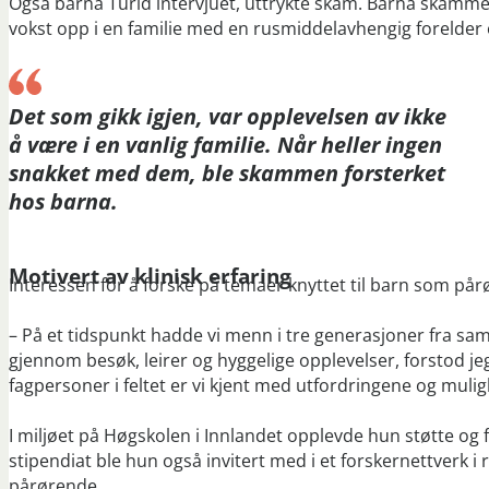
Også barna Turid intervjuet, uttrykte skam. Barna skamme
vokst opp i en familie med en rusmiddelavhengig forelder o
Det som gikk igjen, var opplevelsen av ikke
å være i en vanlig familie. Når heller ingen
snakket med dem, ble skammen forsterket
hos barna.
Motivert av klinisk erfaring
Interessen for å forske på temaer knyttet til barn som på
– På et tidspunkt hadde vi menn i tre generasjoner fra sam
gjennom besøk, leirer og hyggelige opplevelser, forstod je
fagpersoner i feltet er vi kjent med utfordringene og muligh
I miljøet på Høgskolen i Innlandet opplevde hun støtte og
stipendiat ble hun også invitert med i et forskernettverk 
pårørende.