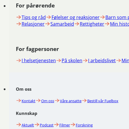
For pårørende
Tips og råd
Følelser og reaksjoner
Barn som 
Relasjoner
Samarbeid
Rettigheter
Min hist
For fagpersoner
I helsetjenesten
På skolen
I arbeidslivet
Min
Om oss
Kontakt
Om oss
Våre ansatte
Bestill vår Fuelbox
Kunnskap
Aktuelt
Podcast
Filmer
Forskning