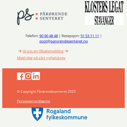
Telefon:
90 90 48 48
| Resepsjon:
51 53 11 11
|
post@parorendesenteret.no
Gi oss en tilbakemelding
Meld deg på vårt nyhetsbrev
© Copyright Pårørendesenteret 2025
Personvernerklæring