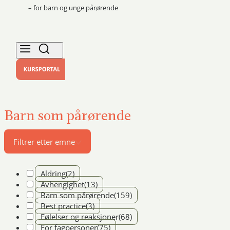
– for barn og unge pårørende
Barn som pårørende
Filtrer etter emne
Aldring
(2)
Avhengighet
(13)
Barn som pårørende
(159)
Best practice
(3)
Følelser og reaksjoner
(68)
For fagpersoner
(75)