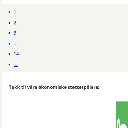
1
2
3
…
14
→
Takk til våre økonomiske støttespillere: