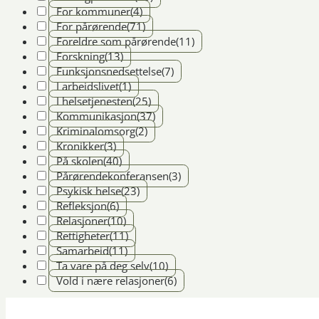
For kommuner
(4)
For pårørende
(71)
Foreldre som pårørende
(11)
Forskning
(13)
Funksjonsnedsettelse
(7)
I arbeidslivet
(1)
I helsetjenesten
(25)
Kommunikasjon
(37)
Kriminalomsorg
(2)
Kronikker
(3)
På skolen
(40)
Pårørendekonferansen
(3)
Psykisk helse
(23)
Refleksjon
(6)
Relasjoner
(10)
Rettigheter
(11)
Samarbeid
(11)
Ta vare på deg selv
(10)
Vold i nære relasjoner
(6)