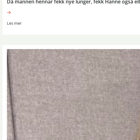
Då mannen hennar fekk nye lunger, fekk Hanne også eit 
Les mer