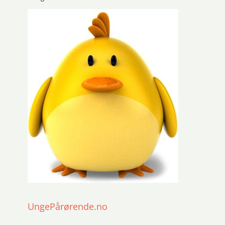
UngePårørende.no