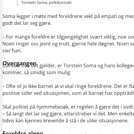
Torstein Soma, politikontakt
Soma legger i møte med foreldrene vekt på empati og medfø
godt det lar seg gjøre.
– For mange foreldre er tilgjengelighet svært viktig, noe s
Noen ringer oss jevnt og trutt, gjerne hele døgnet. Noen sv
sier han.
Overgangen
Uansett hva det gjelder, er Torstein Soma og hans kolleger
kommer, så smidig som mulig:
– Ofte vil jo ikke barnet at vi skal ringe foreldrene. Det er
positive sider ved situasjonen, som at barnet har opptrådt 
Skal politiet på hjemmebesøk, er regelen å gjøre det i sivilt
– Så langt det lar seg gjøre, etterstreber vi det. Men enkel
tidvis kan kjennes krevende å stå i de ulike situasjonene.
Foreldre alene