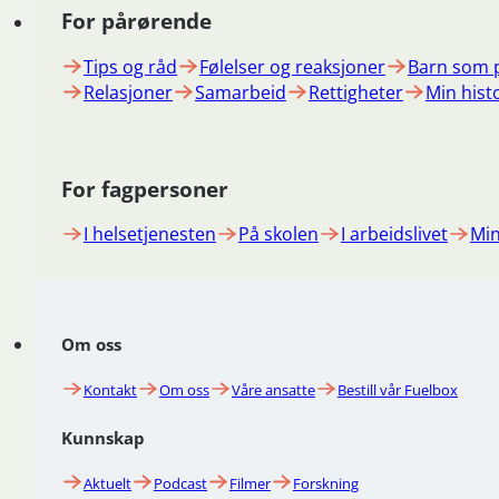
For pårørende
Tips og råd
Følelser og reaksjoner
Barn som 
Relasjoner
Samarbeid
Rettigheter
Min hist
For fagpersoner
I helsetjenesten
På skolen
I arbeidslivet
Min
Om oss
Kontakt
Om oss
Våre ansatte
Bestill vår Fuelbox
Kunnskap
Aktuelt
Podcast
Filmer
Forskning