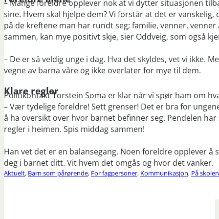
– Mange foreldre opplever nok at vi dytter situasjonen tilb
sine. Hvem skal hjelpe dem? Vi forstår at det er vanskelig, o
på de kreftene man har rundt seg; familie, venner, venner 
sammen, kan mye positivt skje, sier Oddveig, som også kje
– De er så veldig unge i dag. Hva det skyldes, vet vi ikke. M
vegne av barna våre og ikke overlater for mye til dem.
Klare regler
Politikontakt Torstein Soma er klar når vi spør ham om hva
– Vær tydelige foreldre! Sett grenser! Det er bra for ungene.
å ha oversikt over hvor barnet befinner seg. Pendelen har 
regler i heimen. Spis middag sammen!
Han vet det er en balansegang. Noen foreldre opplever å st
deg i barnet ditt. Vit hvem det omgås og hvor det vanker.
Aktuelt
,
Barn som pårørende
,
For fagpersoner
,
Kommunikasjon
,
På skolen