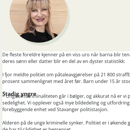
De fleste foreldre kjenner på en viss uro når barna blir 
deres sønn eller datter blir en del av en dyster statistikk:
I fjor meldte politiet om påtaleavgjørelser på 21 800 stra
prosent sammenlignet med året før. Barn under 15 år stod
Stadig yngre
– Ungdomskriminaliteten går i bølger, og akkurat nå er vi p
sedelighet. Vi opplever også mye bildedeling og utfordringe
forebyggende enhet ved Stavanger politistasjon.
Alderen på de unge kriminelle synker. Politiet er i økende
de har til rådighet er begrenset.