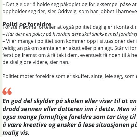
– Det gjelder å holde seg påkoplet og for eksempel påse at
oppholder seg der, sier Oddveig, som har jobbet i barneve
Politi og foreldre
Torstein Soma forteller at også politiet daglig er i kontak
– Har dere en policy på hvordan dere skal snakke med foreldr
– Vi er mange i politiet som kommer opp i situasjoner der
veldig an på om samtalen er akutt eller planlagt. Står vi f
først og fremst om å få tak i dem, eventuelt få noen til å
de skal gjøre videre, sier han.
Politiet møter foreldre som er skuffet, sinte, leie seg, som
En god del skylder på skolen eller viser til at a
dradd sønnen eller datteren inn i dette. Men v
også mange fornuftige foreldre som tar ting til
å være kreative og ønsker å løse situasjonen p
mulig vis.