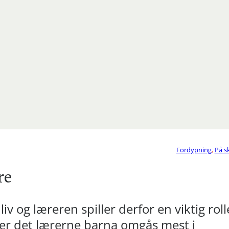
Fordypning
,
På s
re
iv og læreren spiller derfor en viktig roll
e, er det lærerne barna omgås mest i