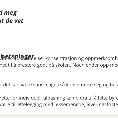
ed meg
at de vet
hetsplager
åvirkes hukommelse, konsentrasjon og oppmerksomh
het til å prestere godt på skolen. Noen ender opp me
t det kan være vanskeligere å konsentrere seg og hu
.
rette for individuell tilpasning kan bidra til å lette by
 være tilrettelegging med leksemengde, leveringsfriste