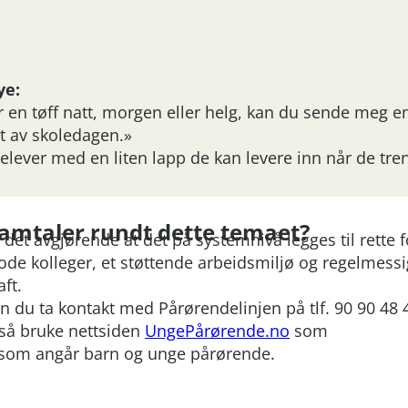
ye:
 en tøff natt, morgen eller helg, kan du sende meg e
et av skoledagen.»
elever med en liten lapp de kan levere inn når de tre
samtaler rundt dette temaet?
det avgjørende at det på systemnivå legges til rette f
gode kolleger, et støttende arbeidsmiljø og regelmessi
raft.
an du ta kontakt med Pårørendelinjen på tlf. 90 90 48 
så bruke nettsiden
UngePårørende.no
som
 som angår barn og unge pårørende.