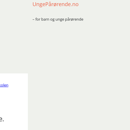
UngePårørende.no
– for barn og unge pårørende
kolen
e.