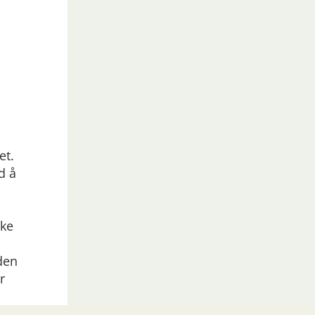
et.
d å
ske
rden
r