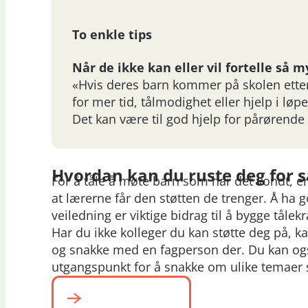
To enkle tips
Når de ikke kan eller vil fortelle så m
«Hvis deres barn kommer på skolen etter
for mer tid, tålmodighet eller hjelp i løp
Det kan være til god hjelp for pårørende 
Hvordan kan du ruste deg for 
For å tåle å møte barn som har det vondt, er 
at lærerne får den støtten de trenger. Å ha 
veiledning er viktige bidrag til å bygge tålek
Har du ikke kolleger du kan støtte deg på, k
og snakke med en fagperson der. Du kan og
utgangspunkt for å snakke om ulike temaer