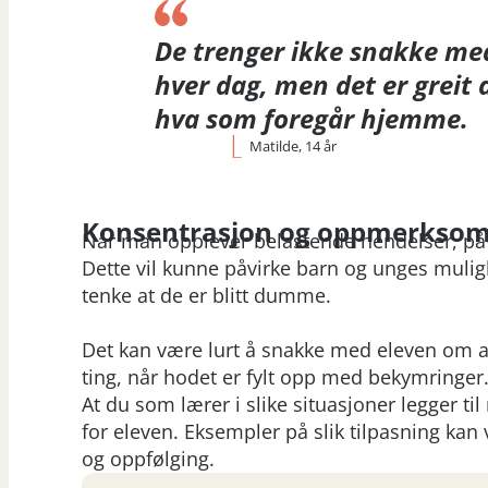
De trenger ikke snakke m
hver dag, men det er greit 
hva som foregår hjemme.
Matilde, 14 år
Konsentrasjon og oppmerksom
Når man opplever belastende hendelser, p
Dette vil kunne påvirke barn og unges mulig
tenke at de er blitt dumme.
Det kan være lurt å snakke med eleven om a
ting, når hodet er fylt opp med bekymringer
At du som lærer i slike situasjoner legger til 
for eleven. Eksempler på slik tilpasning kan
og oppfølging.