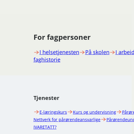
For fagpersoner
I helsetjenesten
På skolen
I arbeid
faghistorie
Tjenester
E-læringskurs
Kurs og undervisning
Pårør
Nettverk for pårørendeansvarlige
Pårørendeund
IVARETATT?