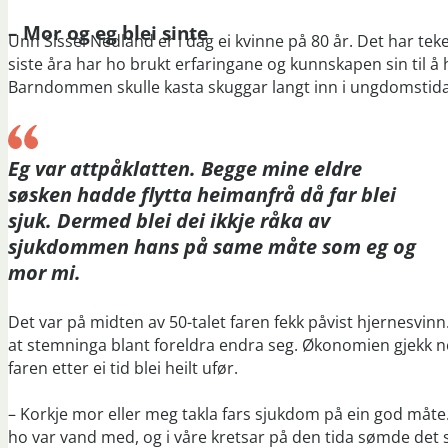
– Mor og eg blei sinte
Unn Sissel Nedland er i dag ei kvinne på 80 år. Det har t
siste åra har ho brukt erfaringane og kunnskapen sin til å
Barndommen skulle kasta skuggar langt inn i ungdomstida 
Eg var attpåklatten. Begge mine eldre
søsken hadde flytta heimanfrå då far blei
sjuk. Dermed blei dei ikkje råka av
sjukdommen hans på same måte som eg og
mor mi.
Det var på midten av 50-talet faren fekk påvist hjernesvin
at stemninga blant foreldra endra seg. Økonomien gjekk 
faren etter ei tid blei heilt ufør.
– Korkje mor eller meg takla fars sjukdom på ein god måte.
ho var vand med, og i våre kretsar på den tida sømde det se