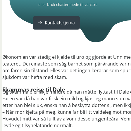
Økonomien var stadig ei kjelde til uro og gjorde at Unn me
teateret. Dei einaste som såg barnet som pårørande var no
om faren sin tilstand. Elles var det ingen lærarar som spurt
sjukdom var hefta med skam.
Skammas reise til Dale
Og skamma blei ikkje mindre då han måtte flyttast til Dale 
Faren var då han var frisk ein mild og kjærleg mann som var 
etter han blei sjuk, ønska han å beskytta dotter si, men ikk
– Når mor kjefta på meg, kunne far bli litt valdeleg mot mor
Hovudet mitt var så fullt av alvor i desse ungjenteåra. Ve
levde eg tilsynelatande normalt.