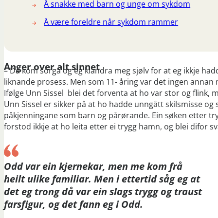
Å snakke med barn og unge om sykdom
Å være foreldre når sykdom rammer
Anger over alt sinnet
– Då kom sorga og eg klandra meg sjølv for at eg ikkje hadd
liknande prosess. Men som 11- åring var det ingen annan 
Ifølge Unn Sissel blei det forventa at ho var stor og flink, 
Unn Sissel er sikker på at ho hadde unngått skilsmisse og
påkjenningane som barn og pårørande. Ein søken etter tryg
forstod ikkje at ho leita etter ei trygg hamn, og blei difor 
Odd var ein kjernekar, men me kom frå
heilt ulike familiar. Men i ettertid såg eg at
det eg trong då var ein slags trygg og traust
farsfigur, og det fann eg i Odd.