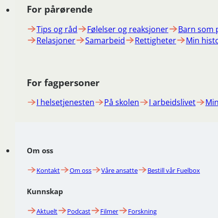
For pårørende
Tips og råd
Følelser og reaksjoner
Barn som 
Relasjoner
Samarbeid
Rettigheter
Min hist
For fagpersoner
I helsetjenesten
På skolen
I arbeidslivet
Min
Om oss
Kontakt
Om oss
Våre ansatte
Bestill vår Fuelbox
Kunnskap
Aktuelt
Podcast
Filmer
Forskning