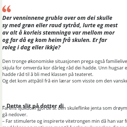
Der venninnene grubla over om dei skulle
sy med grøn eller raud sytråd, lurte eg mest
av alt å korleis stemninga var mellom mor
og far då eg kom heim frå skulen. Er far
roleg i dag eller ikkje?
Den tronge økonomiske situasjonen prega også familielivet 
skjula for omverda kor dårleg råd dei hadde. Unn hugsar
hadde råd til å bli med klassen på teateret.
Og det kom attpåtil frå ein lærar som visste om den vansk
​– Dette slit på dotter di
Farens sjukdom gjorde at den skuleflinke jenta som drøymd
gå nedover.
– Far stimulerte og inspirerte vitetrongen min då han var f