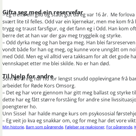
Gifta seg med ein reservefar
– Eg trefte ein gild og staut gut då eg var 16 år. Me forlov
svært lite til felles. Odd var ein kjernekar, men me kom frå h
trygg og traust farsfigur, og det fann eg i Odd. Han kom of
berre det at han var der gav meg tryggleik og styrke.
– Odd dyrka meg og han berga meg. Han blei farsreserven mi
vondt både for han og meg, og kunne vore unngått om nok
med Odd. Men eg vil alltid vera takksam for alt det gode 
vennskapet etter me blei skilde. No er han død.
Til hjelp for andre
Som 80-åring har ho for lengst snudd opplevingane frå ba
arbeidet for Røde Kors Omsorg.
– Det eg har vore gjennom har gitt meg ballast og styrke t
dette har eg fått større forståing for andre sine livssituas
poengterer ho.
Unn Sissel har halde mange kurs om psykososial førstehjel
– Eg veit jo kva eg snakkar om, og for meg har det vore vikti
Min historie
,
Barn som pårørende
,
Følelser og reaksjoner
,
For pårørende
,