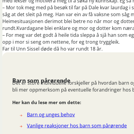
med lekser og motivera meg til å søka ny kunnskap. Eg sa my
– Mor tok meg med på besøk til far på Dale kvar laurdag i st
såg at det sleit på meg. Han var ein av få vaksne som så
Heimesituasjonen derimot blei betre no når mor og dotter
rundt.Kvardagane blei enklare og mor og dotter kom nær
– For meg var det godt å heile tida sleppa å sjå han som e
opp i mor si seng om nettene, for eg trong tryggleik.
Far til Unn Sissel døde då ho var rundt 18 år.
Barn som pårørende
Det er store individuelle forskjeller på hvordan barn
bli mer oppmerksom på eventuelle forandringer hos 
Her kan du lese mer om dette:
Barn og unges behov
Vanlige reaksjoner hos barn som pårørende