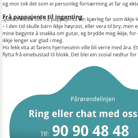
og mor tok det som ei personleg fornærming at far og ekte
Frå pappajente til ingenting
Sjukdommen tok frå pappajenta ein kjærleg far som ikkje le
– I den tid skulle barn ikkje høyrast, eller vera til bry, 
mine begynte å snakka om gutar, eg brydde meg ikkje, for e
ikkje lenger var glad i meg.
Ho fekk vita at farens hjernesvinn ville bli verre med åra. E
flytta frå einebustad til blokk. Det blei ein sosial nedtur f