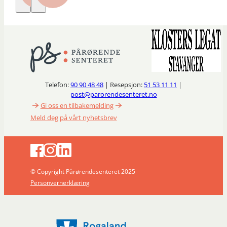
Telefon:
90 90 48 48
| Resepsjon:
51 53 11 11
|
post@parorendesenteret.no
Gi oss en tilbakemelding
Meld deg på vårt nyhetsbrev
© Copyright Pårørendesenteret 2025
Personvernerklæring