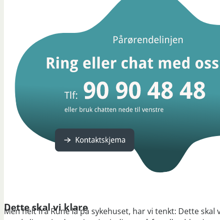
Dette skal vi klare
Men helt fra Rune lå på sykehuset, har vi tenkt: Dette skal 