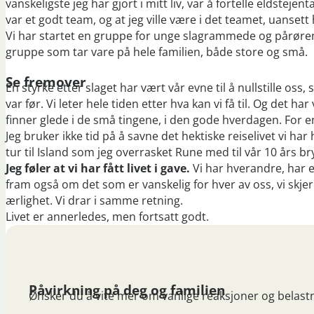
vanskeligste jeg har gjort i mitt liv, var å fortelle eldstej
var et godt team, og at jeg ville være i det teamet, uansett 
Vi har startet en gruppe for unge slagrammede og pårørend
gruppe som tar vare på hele familien, både store og små.
Se fremover
En styrke etter slaget har vært vår evne til å nullstille oss,
var før. Vi leter hele tiden etter hva kan vi få til. Og det har 
finner glede i de små tingene, i den gode hverdagen. For en 
Jeg bruker ikke tid på å savne det hektiske reiselivet vi ha
tur til Island som jeg overrasket Rune med til vår 10 års br
Jeg føler at vi har fått livet i gave.
Vi har hverandre, har 
fram også om det som er vanskelig for hver av oss, vi sk
ærlighet. Vi drar i samme retning.
Livet er annerledes, men fortsatt godt.
Påvirkning på deg og familien​
Ønsker du å vite mer om vanlige reaksjoner og belastn