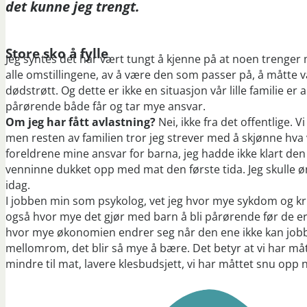
det kunne jeg trengt.
Store sko å fylle
Jeg syntes det har vært tungt å kjenne på at noen trenger 
alle omstillingene, av å være den som passer på, å måtte
dødstrøtt. Og dette er ikke en situasjon vår lille familie 
pårørende både får og tar mye ansvar.
Om jeg har fått avlastning?
Nei, ikke fra det offentlige. 
men resten av familien tror jeg strever med å skjønne hva 
foreldrene mine ansvar for barna, jeg hadde ikke klart den
venninne dukket opp med mat den første tida. Jeg skulle øns
idag.
I jobben min som psykolog, vet jeg hvor mye sykdom og kris
også hvor mye det gjør med barn å bli pårørende før de er
hvor mye økonomien endrer seg når den ene ikke kan jobbe
mellomrom, det blir så mye å bære. Det betyr at vi har måt
mindre til mat, lavere klesbudsjett, vi har måttet snu opp n