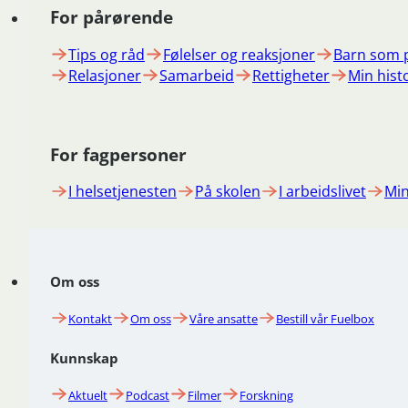
For pårørende
Tips og råd
Følelser og reaksjoner
Barn som 
Relasjoner
Samarbeid
Rettigheter
Min hist
For fagpersoner
I helsetjenesten
På skolen
I arbeidslivet
Min
Om oss
Kontakt
Om oss
Våre ansatte
Bestill vår Fuelbox
Kunnskap
Aktuelt
Podcast
Filmer
Forskning