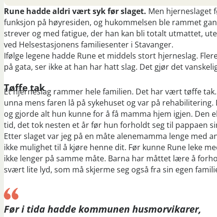
Rune hadde aldri vært syk før slaget.
Men hjerneslaget fø
funksjon på høyresiden, og hukommelsen ble rammet gans
strever og med fatigue, der han kan bli totalt utmattet, ut
ved Helsestasjonens familiesenter i Stavanger.
Ifølge legene hadde Rune et middels stort hjerneslag. Fler
på gata, ser ikke at han har hatt slag. Det gjør det vanskel
Tøffe tak
­Et hjerneslag rammer hele familien. Det har vært tøffe tak.
unna mens faren lå på sykehuset og var på rehabiliterin
og gjorde alt hun kunne for å få mamma hjem igjen. Den el
tid, det tok nesten et år før hun forholdt seg til pappaen s
Etter slaget var jeg på en måte alenemamma lenge med ans
ikke mulighet til å kjøre henne dit. Før kunne Rune leke 
ikke lenger på samme måte. Barna har måttet lære å forhold
svært lite lyd, som må skjerme seg også fra sin egen familie
Før i tida hadde kommunen husmorvikarer,