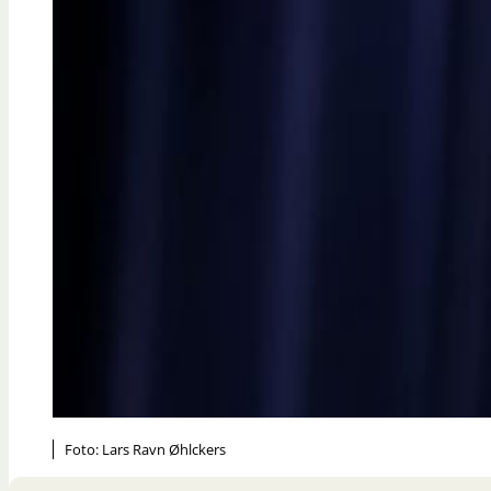
Foto: Lars Ravn Øhlckers