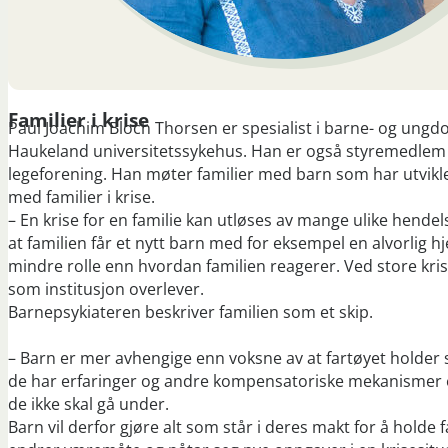
Familier i krise
Paul Joachim Bloch Thorsen er spesialist i barne- og ung
Haukeland universitetssykehus. Han er også styremedlem 
legeforening. Han møter familier med barn som har utvikle
med familier i krise.
– En krise for en familie kan utløses av mange ulike hendels
at familien får et nytt barn med for eksempel en alvorlig hje
mindre rolle enn hvordan familien reagerer. Ved store kris
som institusjon overlever.
Barnepsykiateren beskriver familien som et skip.
– Barn er mer avhengige enn voksne av at fartøyet holder s
de har erfaringer og andre kompensatoriske mekanismer en
de ikke skal gå under.
Barn vil derfor gjøre alt som står i deres makt for å holde f