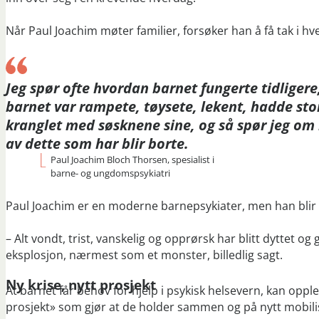
Når Paul Joachim møter familier, forsøker han å få tak i hv
Jeg spør ofte hvordan barnet fungerte tidliger
barnet var rampete, tøysete, lekent, hadde sto
kranglet med søsknene sine, og så spør jeg om
av dette som har blir borte.
Paul Joachim Bloch Thorsen, spesialist i
barne- og ungdomspsykiatri
Paul Joachim er en moderne barnepsykiater, men han blir f
– Alt vondt, trist, vanskelig og opprørsk har blitt dyttet o
eksplosjon, nærmest som et monster, billedlig sagt.
Ny krise, nytt prosjekt
At barnet får behov for hjelp i psykisk helsevern, kan opple
prosjekt» som gjør at de holder sammen og på nytt mobilis