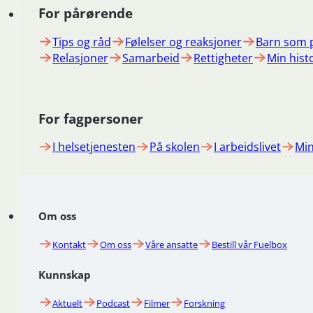
For pårørende
Tips og råd
Følelser og reaksjoner
Barn som 
Relasjoner
Samarbeid
Rettigheter
Min hist
For fagpersoner
I helsetjenesten
På skolen
I arbeidslivet
Min
Om oss
Kontakt
Om oss
Våre ansatte
Bestill vår Fuelbox
Kunnskap
Aktuelt
Podcast
Filmer
Forskning