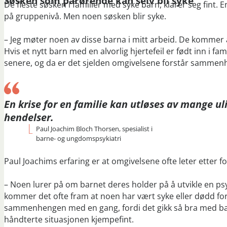
Søsken som pårørende kan selv bli syke
De fleste søsken i familier med syke barn, klarer seg fint. E
på gruppenivå. Men noen søsken blir syke.
– Jeg møter noen av disse barna i mitt arbeid. De kommer al
Hvis et nytt barn med en alvorlig hjertefeil er født inn i f
senere, og da er det sjelden omgivelsene forstår samme
En krise for en familie kan utløses av mange ul
hendelser.
Paul Joachim Bloch Thorsen, spesialist i
barne- og ungdomspsykiatri
Paul Joachims erfaring er at omgivelsene ofte leter etter
– Noen lurer på om barnet deres holder på å utvikle en psyk
kommer det ofte fram at noen har vært syke eller dødd for
sammenhengen med en gang, fordi det gikk så bra med bar
håndterte situasjonen kjempefint.