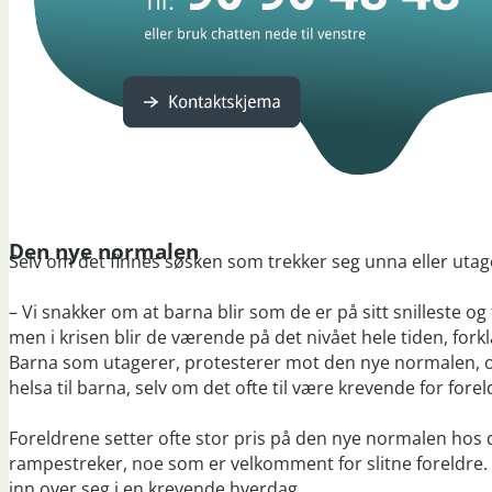
Den nye normalen
Selv om det finnes søsken som trekker seg unna eller utagere
– Vi snakker om at barna blir som de er på sitt snilleste og 
men i krisen blir de værende på det nivået hele tiden, fork
Barna som utagerer, protesterer mot den nye normalen, og
helsa til barna, selv om det ofte til være krevende for fore
Foreldrene setter ofte stor pris på den nye normalen hos de
rampestreker, noe som er velkomment for slitne foreldre. At
inn over seg i en krevende hverdag.