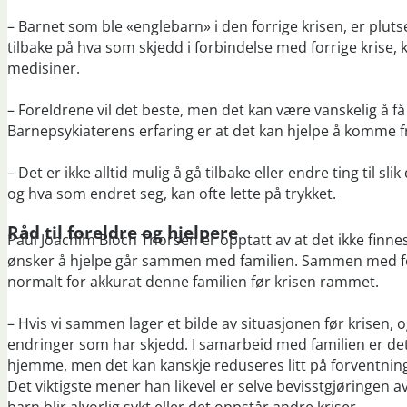
– Barnet som ble «englebarn» i den forrige krisen, er plutsel
tilbake på hva som skjedd i forbindelse med forrige krise, k
medisiner.
– Foreldrene vil det beste, men det kan være vanskelig å få
Barnepsykiaterens erfaring er at det kan hjelpe å komme fra
– Det er ikke alltid mulig å gå tilbake eller endre ting til s
og hva som endret seg, kan ofte lette på trykket.
Råd til foreldre og hjelpere
Paul Joachim Bloch Thorsen er opptatt av at det ikke finnes 
ønsker å hjelpe går sammen med familien. Sammen med for
normalt for akkurat denne familien før krisen rammet.
– Hvis vi sammen lager et bilde av situasjonen før krisen, 
endringer som har skjedd. I samarbeid med familien er det
hjemme, men det kan kanskje reduseres litt på forventningen
Det viktigste mener han likevel er selve bevisstgjøringen av