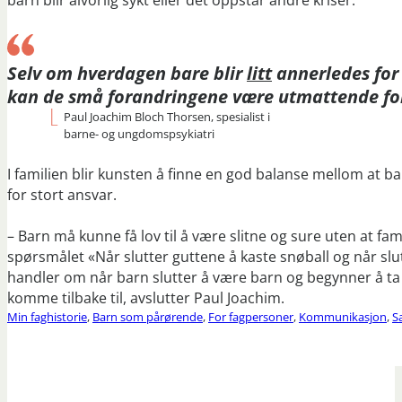
barn blir alvorlig sykt eller det oppstår andre kriser.
Selv om hverdagen bare blir
litt
annerledes for
kan de små forandringene være utmattende for
Paul Joachim Bloch Thorsen, spesialist i
barne- og ungdomspsykiatri
I familien blir kunsten å finne en god balanse mellom at b
for stort ansvar.
– Barn må kunne få lov til å være slitne og sure uten at fa
spørsmålet «Når slutter guttene å kaste snøball og når slut
handler om når barn slutter å være barn og begynner å ta fo
komme tilbake til, avslutter Paul Joachim.
Min faghistorie
,
Barn som pårørende
,
For fagpersoner
,
Kommunikasjon
,
S