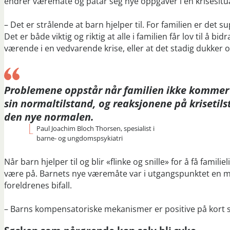
endrer væremåte og påtar seg nye oppgaver i en krisesituasjo
– Det er strålende at barn hjelper til. For familien er det s
Det er både viktig og riktig at alle i familien får lov til å b
værende i en vedvarende krise, eller at det stadig dukker o
Problemene oppstår når familien ikke kommer t
sin normaltilstand, og reaksjonene på krisetils
den nye normalen.
Paul Joachim Bloch Thorsen, spesialist i
barne- og ungdomspsykiatri
Når barn hjelper til og blir «flinke og snille» for å få famil
være på. Barnets nye væremåte var i utgangspunktet en me
foreldrenes bifall.
– Barns kompensatoriske mekanismer er positive på kort si