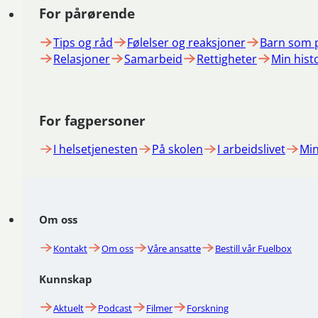
For pårørende
Tips og råd
Følelser og reaksjoner
Barn som 
Relasjoner
Samarbeid
Rettigheter
Min hist
For fagpersoner
I helsetjenesten
På skolen
I arbeidslivet
Min
Om oss
Kontakt
Om oss
Våre ansatte
Bestill vår Fuelbox
Kunnskap
Aktuelt
Podcast
Filmer
Forskning