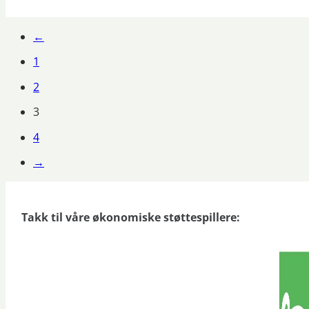
←
1
2
3
4
→
Takk til våre økonomiske støttespillere: