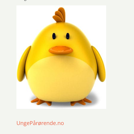
UngePårørende.no