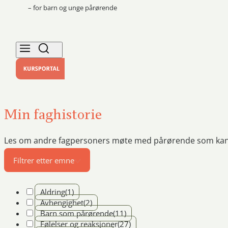
– for barn og unge pårørende
Min faghistorie
Les om andre fagpersoners møte med pårørende som kansk
Filtrer etter emne
Aldring
(1)
Avhengighet
(2)
Barn som pårørende
(11)
Følelser og reaksjoner
(27)