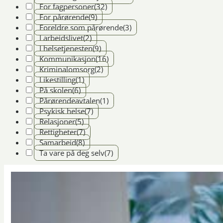
For fagpersoner
(32)
For pårørende
(9)
Foreldre som pårørende
(3)
I arbeidslivet
(2)
I helsetjenesten
(9)
Kommunikasjon
(16)
Kriminalomsorg
(2)
Likestilling
(1)
På skolen
(6)
Pårørendeavtalen
(1)
Psykisk helse
(7)
Relasjoner
(5)
Rettigheter
(7)
Samarbeid
(8)
Ta vare på deg selv
(7)