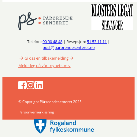
Telefon:
90 90 48 48
| Resepsjon:
51 53 11 11
|
post@parorendesenteret.no
Gi oss en tilbakemelding
Meld deg på vårt nyhetsbrev
© Copyright Pårørendesenteret 2025
Personvernerklæring