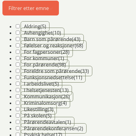
Filtrer etter emne
Aldring
(5)
Avhengighet
(10)
Barn som pårørende
(43)
Følelser og reaksjoner
(68)
For fagpersoner
(28)
For kommuner
(1)
For pårørende
(98)
Foreldre som pårørende
(33)
Funksjonsnedsettelse
(11)
I arbeidslivet
(5)
I helsetjenesten
(13)
Kommunikasjon
(26)
Kriminalomsorg
(4)
Likestilling
(3)
På skolen
(5)
Pårørendeavtalen
(1)
Pårørendekonferansen
(2)
Psykisk helse
(17)