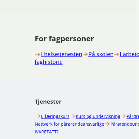
For fagpersoner
I helsetjenesten
På skolen
I arbeid
faghistorie
Tjenester
E-læringskurs
Kurs og undervisning
Pårør
Nettverk for pårørendeansvarlige
Pårørendeund
IVARETATT?