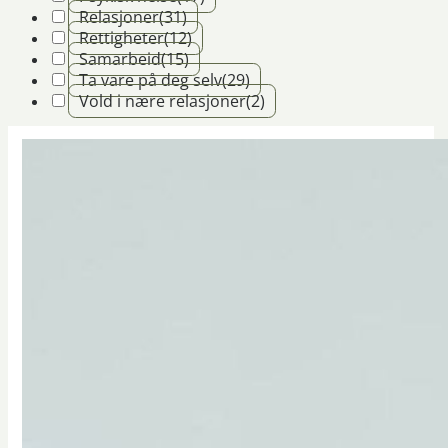
Relasjoner
(31)
Rettigheter
(12)
Samarbeid
(15)
Ta vare på deg selv
(29)
Vold i nære relasjoner
(2)